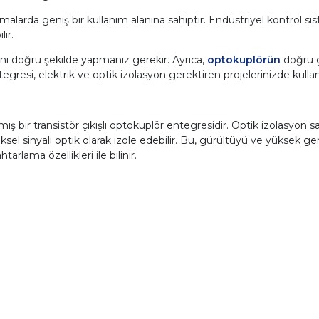
arda geniş bir kullanım alanına sahiptir. Endüstriyel kontrol siste
ir.
rını doğru şekilde yapmanız gerekir. Ayrıca,
optokuplörün
doğru ç
esi, elektrik ve optik izolasyon gerektiren projelerinizde kullanabi
ş bir transistör çıkışlı optokuplör entegresidir. Optik izolasyon s
iksel sinyali optik olarak izole edebilir. Bu, gürültüyü ve yüksek g
arlama özellikleri ile bilinir.