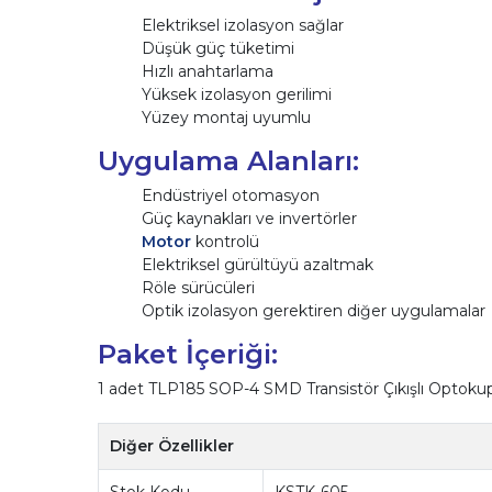
Elektriksel izolasyon sağlar
Düşük güç tüketimi
Hızlı anahtarlama
Yüksek izolasyon gerilimi
Yüzey montaj uyumlu
Uygulama Alanları:
Endüstriyel otomasyon
Güç kaynakları ve invertörler
Motor
kontrolü
Elektriksel gürültüyü azaltmak
Röle sürücüleri
Optik izolasyon gerektiren diğer uygulamalar
Paket İçeriği:
1 adet TLP185 SOP-4 SMD Transistör Çıkışlı Optokup
Diğer Özellikler
Stok Kodu
KSTK-605