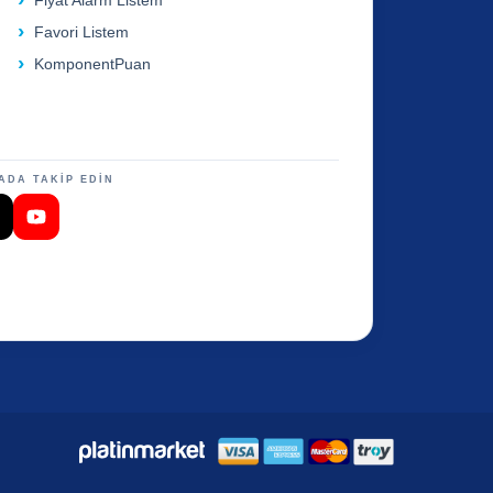
Fiyat Alarm Listem
Favori Listem
KomponentPuan
ADA TAKİP EDİN