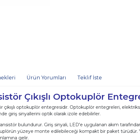
ekleri
Ürün Yorumları
Teklif İste
stör Çıkışlı Optokuplör Entegr
 çıkışlı optokuplör entegresidir. Optokuplör entegreleri, elektrik
e giriş sinyallerini optik olarak izole edebilirler.
 transistör bulundurur. Giriş sinyali, LED'e uygulanan akım tarafında
tokuplörün yüzeye monte edilebileceği kompakt bir paket türüdü
anlamına gelir.