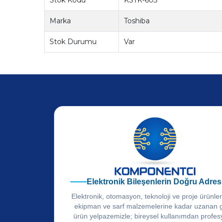
Marka
Toshiba
Stok Durumu
Var
Elektronik Bileşenlerin Doğru Adres
Elektronik, otomasyon, teknoloji ve proje ürünle
ekipman ve sarf malzemelerine kadar uzanan 
ürün yelpazemizle; bireysel kullanımdan profes