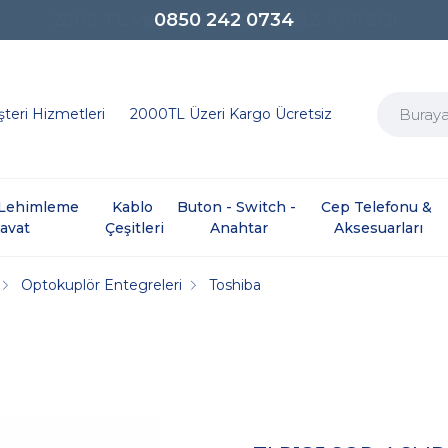
0850 242 0734
teri Hizmetleri
2000TL Üzeri Kargo Ücretsiz
e Lehimleme 
Kablo 
Buton - Switch - 
Cep Telefonu & 
davat
Çeşitleri
Anahtar
Aksesuarları
Optokuplör Entegreleri
Toshiba