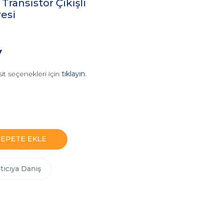
ransistör Çıkışlı
esi
V
it seçenekleri için
tıklayın.
SEPETE EKLE
tıcıya Danış