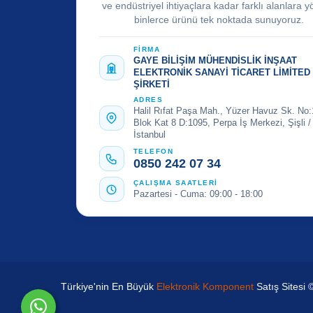
ve endüstriyel ihtiyaçlara kadar farklı alanlara y
binlerce ürünü tek noktada sunuyoruz.
FİRMA
GAYE BİLİŞİM MÜHENDİSLİK İNŞAAT
ELEKTRONİK SANAYİ TİCARET LİMİTED
ŞİRKETİ
ADRES
Halil Rıfat Paşa Mah., Yüzer Havuz Sk. No:
Blok Kat 8 D:1095, Perpa İş Merkezi, Şişli /
İstanbul
TELEFON
0850 242 07 34
ÇALIŞMA SAATLERİ
Pazartesi - Cuma: 09:00 - 18:00
Türkiye'nin En Büyük
Elektronik Komponent
Satış Sitesi 