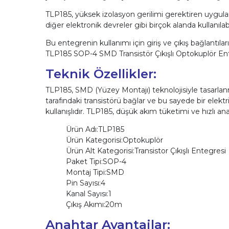
TLP185, yüksek izolasyon gerilimi gerektiren uygulamal
diğer elektronik devreler gibi birçok alanda kullanılabil
Bu entegrenin kullanımı için giriş ve çıkış bağlantıla
TLP185 SOP-4 SMD Transistör Çıkışlı Optokuplör Entegr
Teknik Özellikler:
TLP185, SMD (Yüzey Montajı) teknolojisiyle tasarlanmı
tarafındaki transistörü bağlar ve bu sayede bir elektr
kullanışlıdır. TLP185, düşük akım tüketimi ve hızlı anaht
Ürün Adı:TLP185
Ürün Kategorisi:Optokuplör
Ürün Alt Kategorisi:Transistor Çıkışlı Entegresi
Paket Tipi:SOP-4
Montaj Tipi:SMD
Pin Sayısı:4
Kanal Sayısı:1
Çıkış Akımı:20m
Anahtar Avantajlar: