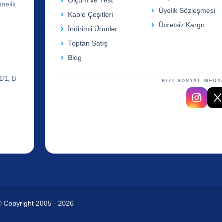
Ölçüm ve Test
önelik
Üyelik Sözleşmesi
Kablo Çeşitleri
Ücretsiz Kargo
İndirimli Ürünler
Toptan Satış
Blog
1/1, B
BİZİ SOSYAL MEDY
© Copyright 2005 - 2026