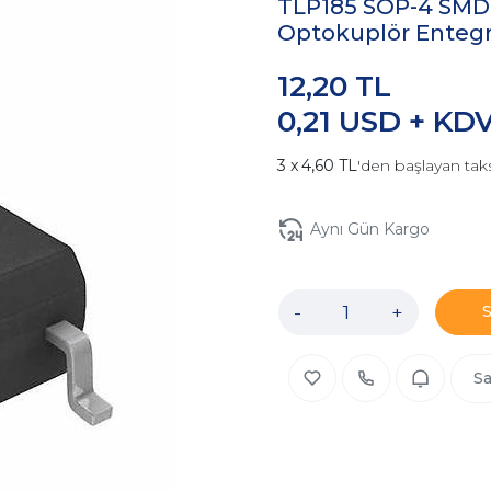
TLP185 SOP-4 SMD T
Optokuplör Entegr
12,20 TL
0,21 USD + KD
4,60 TL
'den başlayan taks
Aynı Gün Kargo
-
+
Sa