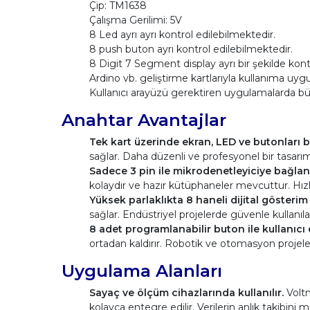
Çip: TM1638
Çalışma Gerilimi: 5V
8 Led ayrı ayrı kontrol edilebilmektedir.
8 push buton ayrı kontrol edilebilmektedir.
8 Digit 7 Segment display ayrı bir şekilde kont
Ardino vb. geliştirme kartlarıyla kullanıma uyg
Kullanıcı arayüzü gerektiren uygulamalarda bü
Anahtar Avantajlar
Tek kart üzerinde ekran, LED ve butonları b
sağlar. Daha düzenli ve profesyonel bir tasarım 
Sadece 3 pin ile mikrodenetleyiciye bağlanı
kolaydır ve hazır kütüphaneler mevcuttur. Hızlı
Yüksek parlaklıkta 8 haneli dijital gösterim
sağlar. Endüstriyel projelerde güvenle kullanıla
8 adet programlanabilir buton ile kullanıcı e
ortadan kaldırır. Robotik ve otomasyon projele
Uygulama Alanları
Sayaç ve ölçüm cihazlarında kullanılır.
Voltm
kolayca entegre edilir. Verilerin anlık takibin