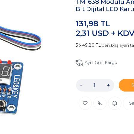
TM1638 Modülü Ana
Bit Dijital LED Kart
131,98 TL
2,31 USD + KD
49,80 TL
'den başlayan ta
Aynı Gün Kargo
-
+
Sa