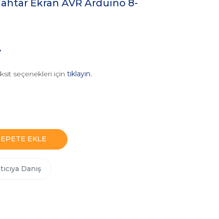
htar Ekran AVR Arduino 8-
ı
V
ksit seçenekleri için
tıklayın.
SEPETE EKLE
tıcıya Danış