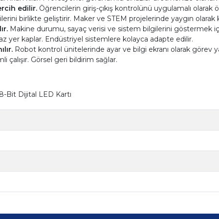
cih edilir.
Öğrencilerin giriş-çıkış kontrolünü uygulamalı olarak
ini birlikte geliştirir. Maker ve STEM projelerinde yaygın olarak ku
ır.
Makine durumu, sayaç verisi ve sistem bilgilerini göstermek içi
az yer kaplar. Endüstriyel sistemlere kolayca adapte edilir.
lır.
Robot kontrol ünitelerinde ayar ve bilgi ekranı olarak görev ya
li çalışır. Görsel geri bildirim sağlar.
Bit Dijital LED Kartı