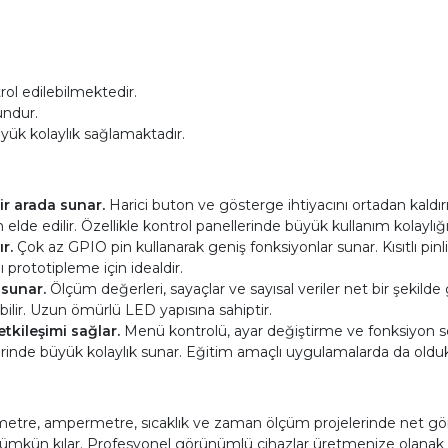
rol edilebilmektedir.
undur.
yük kolaylık sağlamaktadır.
ir arada sunar.
Harici buton ve gösterge ihtiyacını ortadan kaldırı
elde edilir. Özellikle kontrol panellerinde büyük kullanım kolaylığı
r.
Çok az GPIO pin kullanarak geniş fonksiyonlar sunar. Kısıtlı pinli kar
 prototipleme için idealdir.
 sunar.
Ölçüm değerleri, sayaçlar ve sayısal veriler net bir şekilde
bilir. Uzun ömürlü LED yapısına sahiptir.
tkileşimi sağlar.
Menü kontrolü, ayar değiştirme ve fonksiyon seçim
rinde büyük kolaylık sunar. Eğitim amaçlı uygulamalarda da oldukç
etre, ampermetre, sıcaklık ve zaman ölçüm projelerinde net gör
i mümkün kılar. Profesyonel görünümlü cihazlar üretmenize olanak t