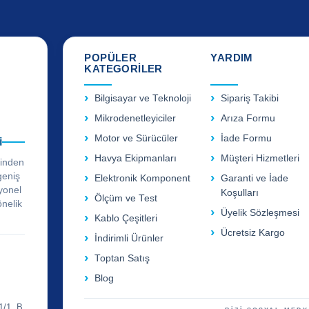
POPÜLER
YARDIM
KATEGORİLER
Bilgisayar ve Teknoloji
Sipariş Takibi
Mikrodenetleyiciler
Arıza Formu
Motor ve Sürücüler
İade Formu
i
Havya Ekipmanları
Müşteri Hizmetleri
rinden
geniş
Elektronik Komponent
Garanti ve İade
yonel
Koşulları
Ölçüm ve Test
önelik
Üyelik Sözleşmesi
Kablo Çeşitleri
Ücretsiz Kargo
İndirimli Ürünler
Toptan Satış
Blog
1/1, B