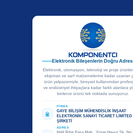
Elektronik Bileşenlerin Doğru Adres
Elektronik, otomasyon, teknoloji ve proje ürünle
ekipman ve sarf malzemelerine kadar uzanan 
ürün yelpazemizle; bireysel kullanımdan profes
ve endüstriyel ihtiyaçlara kadar farklı alanlara y
binlerce ürünü tek noktada sunuyoruz.
FİRMA
GAYE BİLİŞİM MÜHENDİSLİK İNŞAAT
ELEKTRONİK SANAYİ TİCARET LİMİTED
ŞİRKETİ
ADRES
Halil Rıfat Paşa Mah., Yüzer Havuz Sk. No: