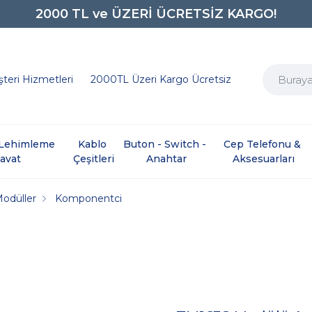
0850 242 0734
teri Hizmetleri
2000TL Üzeri Kargo Ücretsiz
e Lehimleme 
Kablo 
Buton - Switch - 
Cep Telefonu & 
davat
Çeşitleri
Anahtar
Aksesuarları
Modüller
Komponentci