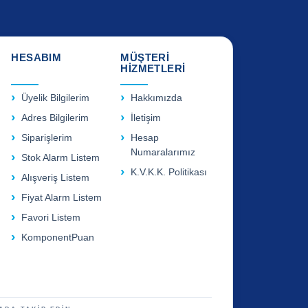
HESABIM
MÜŞTERİ
HİZMETLERİ
Üyelik Bilgilerim
Hakkımızda
Adres Bilgilerim
İletişim
Siparişlerim
Hesap
Numaralarımız
Stok Alarm Listem
K.V.K.K. Politikası
Alışveriş Listem
Fiyat Alarm Listem
Favori Listem
KomponentPuan