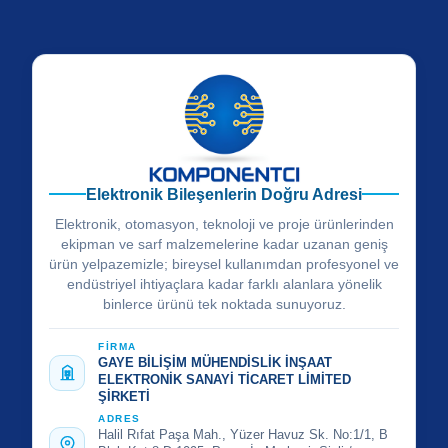
Elektronik Bileşenlerin Doğru Adresi
Elektronik, otomasyon, teknoloji ve proje ürünlerinden
ekipman ve sarf malzemelerine kadar uzanan geniş
ürün yelpazemizle; bireysel kullanımdan profesyonel ve
endüstriyel ihtiyaçlara kadar farklı alanlara yönelik
binlerce ürünü tek noktada sunuyoruz.
FİRMA
GAYE BİLİŞİM MÜHENDİSLİK İNŞAAT
ELEKTRONİK SANAYİ TİCARET LİMİTED
ŞİRKETİ
ADRES
Halil Rıfat Paşa Mah., Yüzer Havuz Sk. No:1/1, B