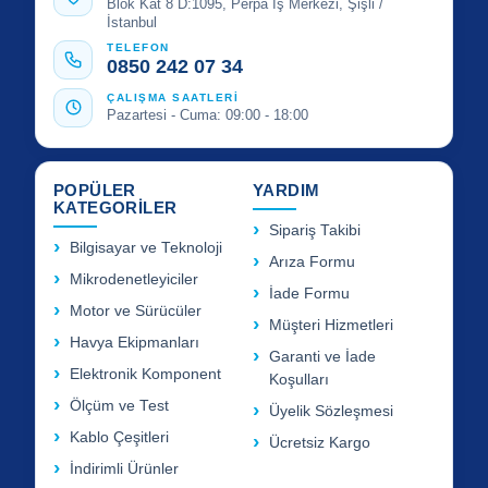
Blok Kat 8 D:1095, Perpa İş Merkezi, Şişli /
İstanbul
TELEFON
0850 242 07 34
ÇALIŞMA SAATLERİ
Pazartesi - Cuma: 09:00 - 18:00
POPÜLER
YARDIM
KATEGORİLER
Sipariş Takibi
Bilgisayar ve Teknoloji
Arıza Formu
Mikrodenetleyiciler
İade Formu
Motor ve Sürücüler
Müşteri Hizmetleri
Havya Ekipmanları
Garanti ve İade
Elektronik Komponent
Koşulları
Ölçüm ve Test
Üyelik Sözleşmesi
Kablo Çeşitleri
Ücretsiz Kargo
İndirimli Ürünler