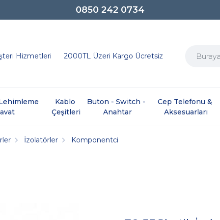
0850 242 0734
teri Hizmetleri
2000TL Üzeri Kargo Ücretsiz
e Lehimleme 
Kablo 
Buton - Switch - 
Cep Telefonu & 
davat
Çeşitleri
Anahtar
Aksesuarları
rler
İzolatörler
Komponentci