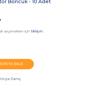
atör Boncuk - 10 Adet
V
it seçenekleri için
tıklayın.
SEPETE EKLE
tıcıya Danış