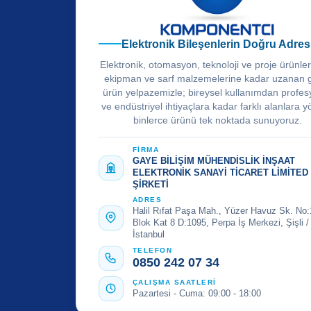
Elektronik Bileşenlerin Doğru Adres
Elektronik, otomasyon, teknoloji ve proje ürünle
ekipman ve sarf malzemelerine kadar uzanan 
ürün yelpazemizle; bireysel kullanımdan profes
ve endüstriyel ihtiyaçlara kadar farklı alanlara y
binlerce ürünü tek noktada sunuyoruz.
FİRMA
GAYE BİLİŞİM MÜHENDİSLİK İNŞAAT
ELEKTRONİK SANAYİ TİCARET LİMİTED
ŞİRKETİ
ADRES
Halil Rıfat Paşa Mah., Yüzer Havuz Sk. No:
Blok Kat 8 D:1095, Perpa İş Merkezi, Şişli /
İstanbul
TELEFON
0850 242 07 34
ÇALIŞMA SAATLERİ
Pazartesi - Cuma: 09:00 - 18:00