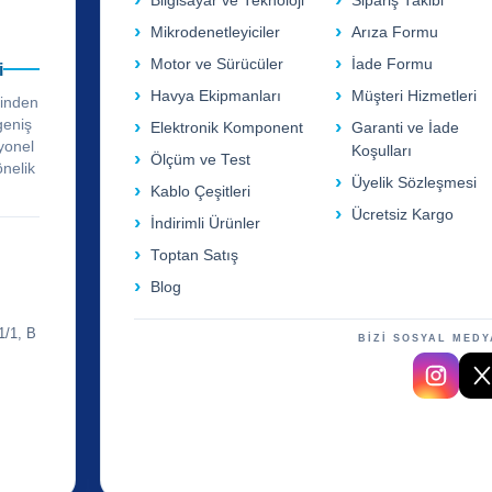
Bilgisayar ve Teknoloji
Sipariş Takibi
Mikrodenetleyiciler
Arıza Formu
Motor ve Sürücüler
İade Formu
i
Havya Ekipmanları
Müşteri Hizmetleri
rinden
geniş
Elektronik Komponent
Garanti ve İade
yonel
Koşulları
Ölçüm ve Test
önelik
Üyelik Sözleşmesi
Kablo Çeşitleri
Ücretsiz Kargo
İndirimli Ürünler
Toptan Satış
Blog
1/1, B
BİZİ SOSYAL MEDY