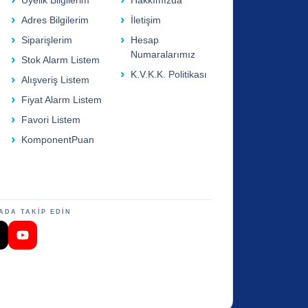
Üyelik Bilgilerim
Hakkımızda
Adres Bilgilerim
İletişim
Siparişlerim
Hesap
Numaralarımız
Stok Alarm Listem
K.V.K.K. Politikası
Alışveriş Listem
Fiyat Alarm Listem
Favori Listem
KomponentPuan
ADA TAKİP EDİN