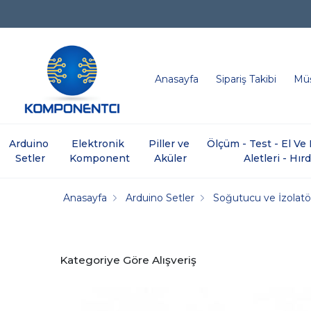
Anasayfa
Sipariş Takibi
Müş
Arduino 
Elektronik 
Piller ve 
Ölçüm - Test - El V
Setler
Komponent
Aküler
Aletleri - Hır
Anasayfa
Arduino Setler
Soğutucu ve İzolatö
Kategoriye Göre Alışveriş