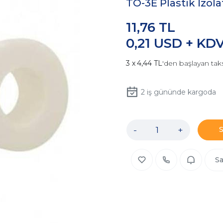
TO-3E Plastik İzol
11,76 TL
0,21 USD + KD
4,44 TL
'den başlayan taks
2
iş gününde kargoda
-
+
Sa