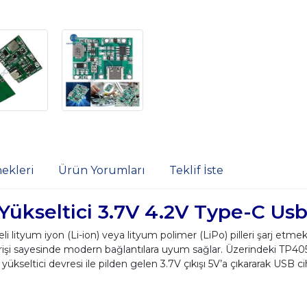
ekleri
Ürün Yorumları
Teklif İste
 Yükseltici 3.7V 4.2V Type-C Us
i lityum iyon (Li-ion) veya lityum polimer (LiPo) pilleri şarj etmek 
irişi sayesinde modern bağlantılara uyum sağlar. Üzerindeki TP4056
 yükseltici devresi ile pilden gelen 3.7V çıkışı 5V’a çıkararak USB ci