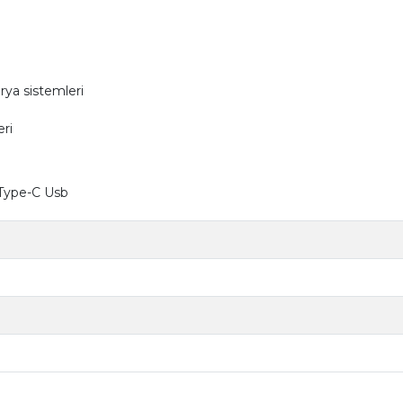
rya sistemleri
eri
V Type-C Usb