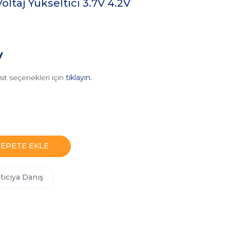
Voltaj Yükseltici 3.7V 4.2V
V
sit seçenekleri için
tıklayın.
SEPETE EKLE
tıcıya Danış