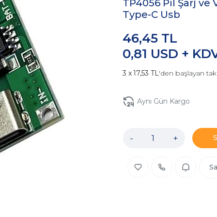
TP4056 Pil Şarj ve 
Type-C Usb
46,45 TL
0,81 USD + KD
17,53 TL
'den başlayan tak
Aynı Gün Kargo
-
+
Sa