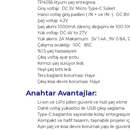
TP4056 lityum şarj entegresi.
Giriş voltajı: DC 5V Micro Type-C Soket
Harici votlaj giriş padleri ( IN + ve IN- ): DC
Şarj voltajı: 4.2V
Şarj akımı 1000mA (direnç değişimi ile 100-1000
Yük voltajı: DC 4V to 27V
Yük akımı: 2A Maksimum 5V 1.4A , 9V 0.8A, 1
Çalışma sıcaklığı: -10C 85C
%1.5 şarj hassasiyeti
Çıkış voltaj ayar potu
Kırmızı şarj sürüyor ledi.
Yeşil şarj bitti ledi.
Ters bağlantı koruması: Hayır
Çıkış kısa devre koruması: Hayır
Anahtar Avantajlar:
Li-ion ve LiPo pilleri güvenli ve hızlı şarj etme
Dahili voltaj yükseltici ile USB çıkışı sağlama
Type-C bağlantısı sayesinde kolay entegrasyo
Kompakt ve hafif tasarım, taşınabilir projeler iç
Aşırı şarj ve kısa devre korumalı yapı ile güvenl