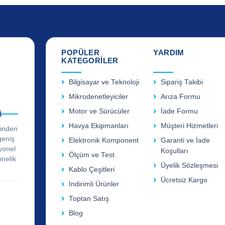
POPÜLER
YARDIM
KATEGORİLER
Bilgisayar ve Teknoloji
Sipariş Takibi
Mikrodenetleyiciler
Arıza Formu
Motor ve Sürücüler
İade Formu
i
Havya Ekipmanları
Müşteri Hizmetleri
rinden
geniş
Elektronik Komponent
Garanti ve İade
yonel
Koşulları
Ölçüm ve Test
önelik
Üyelik Sözleşmesi
Kablo Çeşitleri
Ücretsiz Kargo
İndirimli Ürünler
Toptan Satış
Blog