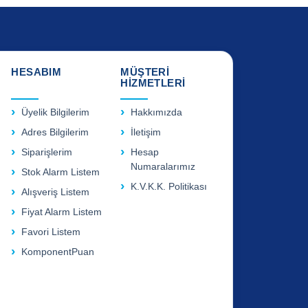
HESABIM
MÜŞTERİ
HİZMETLERİ
Üyelik Bilgilerim
Hakkımızda
Adres Bilgilerim
İletişim
Siparişlerim
Hesap
Numaralarımız
Stok Alarm Listem
K.V.K.K. Politikası
Alışveriş Listem
Fiyat Alarm Listem
Favori Listem
KomponentPuan