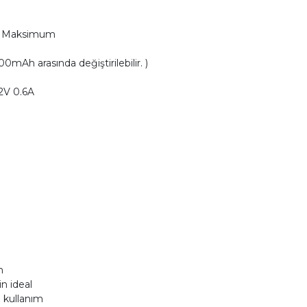
 8V Maksimum
mAh arasında değiştirilebilir. )
2V 0.6A
n
in ideal
i kullanım