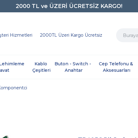
2000 TL ve ÜZERİ ÜCRETSİZ KARGO!
0850 242 0734
teri Hizmetleri
2000TL Üzeri Kargo Ücretsiz
e Lehimleme 
Kablo 
Buton - Switch - 
Cep Telefonu & 
davat
Çeşitleri
Anahtar
Aksesuarları
Komponentci