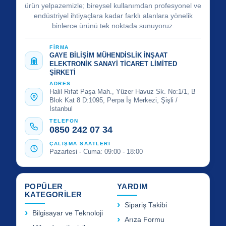
ürün yelpazemizle; bireysel kullanımdan profesyonel ve
endüstriyel ihtiyaçlara kadar farklı alanlara yönelik
binlerce ürünü tek noktada sunuyoruz.
FİRMA
GAYE BİLİŞİM MÜHENDİSLİK İNŞAAT
ELEKTRONİK SANAYİ TİCARET LİMİTED
ŞİRKETİ
ADRES
Halil Rıfat Paşa Mah., Yüzer Havuz Sk. No:1/1, B
Blok Kat 8 D:1095, Perpa İş Merkezi, Şişli /
İstanbul
TELEFON
0850 242 07 34
ÇALIŞMA SAATLERİ
Pazartesi - Cuma: 09:00 - 18:00
POPÜLER
YARDIM
KATEGORİLER
Sipariş Takibi
Bilgisayar ve Teknoloji
Arıza Formu