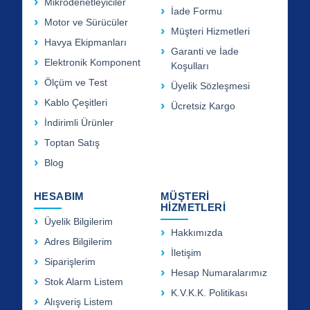
Mikrodenetleyiciler
İade Formu
Motor ve Sürücüler
Müşteri Hizmetleri
Havya Ekipmanları
Garanti ve İade
Elektronik Komponent
Koşulları
Ölçüm ve Test
Üyelik Sözleşmesi
Kablo Çeşitleri
Ücretsiz Kargo
İndirimli Ürünler
Toptan Satış
Blog
HESABIM
MÜŞTERİ
HİZMETLERİ
Üyelik Bilgilerim
Hakkımızda
Adres Bilgilerim
İletişim
Siparişlerim
Hesap Numaralarımız
Stok Alarm Listem
K.V.K.K. Politikası
Alışveriş Listem