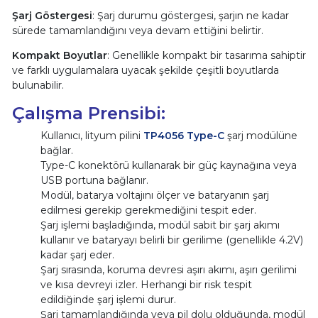
Şarj Göstergesi
: Şarj durumu göstergesi, şarjın ne kadar
sürede tamamlandığını veya devam ettiğini belirtir.
Kompakt Boyutlar
: Genellikle kompakt bir tasarıma sahiptir
ve farklı uygulamalara uyacak şekilde çeşitli boyutlarda
bulunabilir.
Çalışma Prensibi:
Kullanıcı, lityum pilini
TP4056 Type-C
şarj modülüne
bağlar.
Type-C konektörü kullanarak bir güç kaynağına veya
USB portuna bağlanır.
Modül, batarya voltajını ölçer ve bataryanın şarj
edilmesi gerekip gerekmediğini tespit eder.
Şarj işlemi başladığında, modül sabit bir şarj akımı
kullanır ve bataryayı belirli bir gerilime (genellikle 4.2V)
kadar şarj eder.
Şarj sırasında, koruma devresi aşırı akımı, aşırı gerilimi
ve kısa devreyi izler. Herhangi bir risk tespit
edildiğinde şarj işlemi durur.
Şarj tamamlandığında veya pil dolu olduğunda, modül