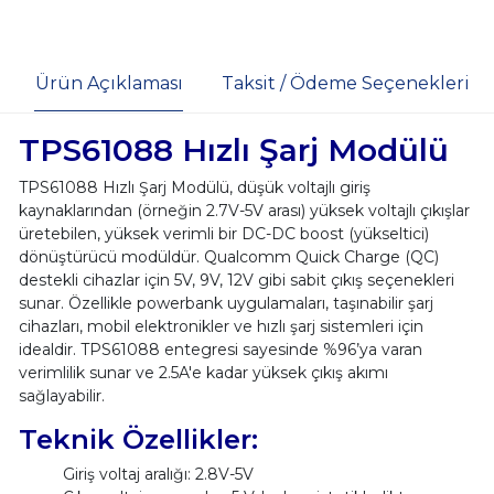
Ürün Açıklaması
Taksit / Ödeme Seçenekleri
TPS61088 Hızlı Şarj Modülü
TPS61088 Hızlı Şarj Modülü, düşük voltajlı giriş
kaynaklarından (örneğin 2.7V-5V arası) yüksek voltajlı çıkışlar
üretebilen, yüksek verimli bir DC-DC boost (yükseltici)
dönüştürücü modüldür. Qualcomm Quick Charge (QC)
destekli cihazlar için 5V, 9V, 12V gibi sabit çıkış seçenekleri
sunar. Özellikle powerbank uygulamaları, taşınabilir şarj
cihazları, mobil elektronikler ve hızlı şarj sistemleri için
idealdir. TPS61088 entegresi sayesinde %96’ya varan
verimlilik sunar ve 2.5A'e kadar yüksek çıkış akımı
sağlayabilir.
Teknik Özellikler:
Giriş voltaj aralığı: 2.8V-5V