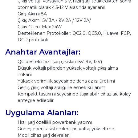
Çıkış voltajı: varsayılan 5 V, hızlı şarjı tetikledikten sonra
otomatik olarak 4.5-12 V arasında ayarlanır.
Giriş Akımı:8A
Çıkış Akımı: 5V 3A / 9V 2A / 12V 2A/
Çıkış Gücü: Max 24W
Desteklenen Protokoller: QC2.0, QC3.0, Huawei FCP,
DCP protokolü
Anahtar Avantajlar:
QC destekli hızlı şarj çıkışları (5V, 9V, 12V)
Düşük voltajlı pillerden yüksek voltajlı çıkış alma
imkânı
Yüksek verimlilik sayesinde daha az ısı üretimi
Geniş giriş voltajı aralığı ile esnek kullanım
Kompakt tasarımı sayesinde taşınabilir cihazlara kolay
entegre edilebilir
Uygulama Alanları:
Hızlı şarj özellikli powerbank yapımı
Güneş enerjisi sistemleri için voltaj yükseltme
Mobil cihaz şarj devreleri