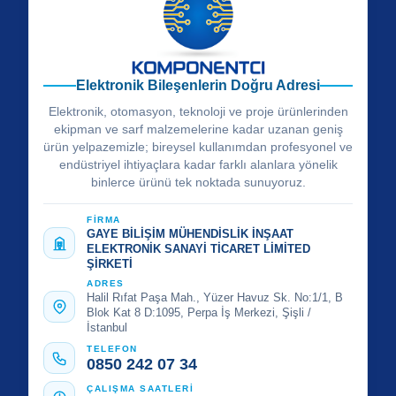
Elektronik Bileşenlerin Doğru Adresi
Elektronik, otomasyon, teknoloji ve proje ürünlerinden
ekipman ve sarf malzemelerine kadar uzanan geniş
ürün yelpazemizle; bireysel kullanımdan profesyonel ve
endüstriyel ihtiyaçlara kadar farklı alanlara yönelik
binlerce ürünü tek noktada sunuyoruz.
FİRMA
GAYE BİLİŞİM MÜHENDİSLİK İNŞAAT
ELEKTRONİK SANAYİ TİCARET LİMİTED
ŞİRKETİ
ADRES
Halil Rıfat Paşa Mah., Yüzer Havuz Sk. No:1/1, B
Blok Kat 8 D:1095, Perpa İş Merkezi, Şişli /
İstanbul
TELEFON
0850 242 07 34
ÇALIŞMA SAATLERİ