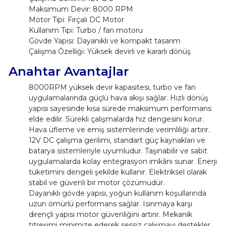
Maksimum Devir: 8000 RPM
Motor Tipi: Fırçalı DC Motor
Kullanım Tipi: Turbo / fan motoru
Gövde Yapısı: Dayanıklı ve kompakt tasarım
Çalışma Özelliği: Yüksek devirli ve kararlı dönüş
Anahtar Avantajlar
8000RPM yüksek devir kapasitesi, turbo ve fan
uygulamalarında güçlü hava akışı sağlar. Hızlı dönüş
yapısı sayesinde kısa sürede maksimum performans
elde edilir. Sürekli çalışmalarda hız dengesini korur.
Hava üfleme ve emiş sistemlerinde verimliliği artırır.
12V DC çalışma gerilimi, standart güç kaynakları ve
batarya sistemleriyle uyumludur. Taşınabilir ve sabit
uygulamalarda kolay entegrasyon imkânı sunar. Enerji
tüketimini dengeli şekilde kullanır. Elektriksel olarak
stabil ve güvenli bir motor çözümüdür.
Dayanıklı gövde yapısı, yoğun kullanım koşullarında
uzun ömürlü performans sağlar. Isınmaya karşı
dirençli yapısı motor güvenliğini artırır. Mekanik
titreşimi minimize ederek sessiz çalışmayı destekler.