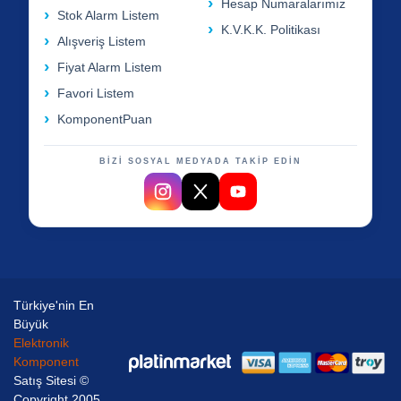
Hesap Numaralarımız
Stok Alarm Listem
K.V.K.K. Politikası
Alışveriş Listem
Fiyat Alarm Listem
Favori Listem
KomponentPuan
BİZİ SOSYAL MEDYADA TAKİP EDİN
Türkiye'nin En
Büyük
Elektronik
Komponent
Satış Sitesi ©
Copyright 2005