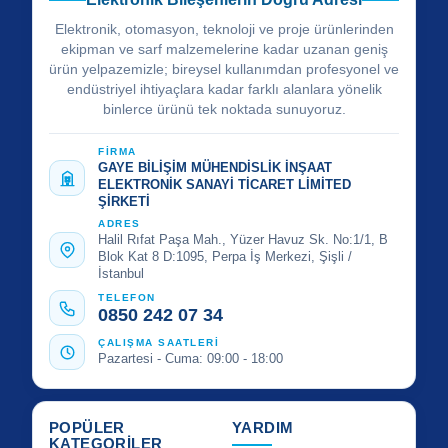
Elektronik, otomasyon, teknoloji ve proje ürünlerinden
ekipman ve sarf malzemelerine kadar uzanan geniş
ürün yelpazemizle; bireysel kullanımdan profesyonel ve
endüstriyel ihtiyaçlara kadar farklı alanlara yönelik
binlerce ürünü tek noktada sunuyoruz.
FİRMA
GAYE BİLİŞİM MÜHENDİSLİK İNŞAAT
ELEKTRONİK SANAYİ TİCARET LİMİTED
ŞİRKETİ
ADRES
Halil Rıfat Paşa Mah., Yüzer Havuz Sk. No:1/1, B
Blok Kat 8 D:1095, Perpa İş Merkezi, Şişli /
İstanbul
TELEFON
0850 242 07 34
ÇALIŞMA SAATLERİ
Pazartesi - Cuma: 09:00 - 18:00
POPÜLER
YARDIM
KATEGORİLER