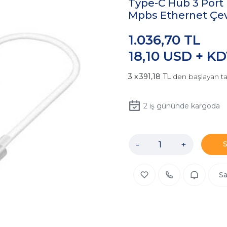
Type-C Hub 3 Port 
Mpbs Ethernet Çevi
1.036,70 TL
18,10 USD + K
391,18 TL
'den başlayan ta
2
iş gününde kargoda
-
+
Sa