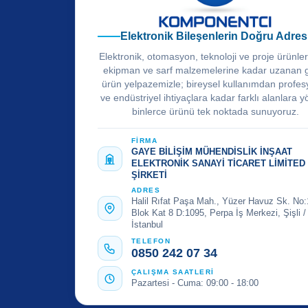
Elektronik Bileşenlerin Doğru Adres
Elektronik, otomasyon, teknoloji ve proje ürünle
ekipman ve sarf malzemelerine kadar uzanan 
ürün yelpazemizle; bireysel kullanımdan profes
ve endüstriyel ihtiyaçlara kadar farklı alanlara y
binlerce ürünü tek noktada sunuyoruz.
FİRMA
GAYE BİLİŞİM MÜHENDİSLİK İNŞAAT
ELEKTRONİK SANAYİ TİCARET LİMİTED
ŞİRKETİ
ADRES
Halil Rıfat Paşa Mah., Yüzer Havuz Sk. No:
Blok Kat 8 D:1095, Perpa İş Merkezi, Şişli /
İstanbul
TELEFON
0850 242 07 34
ÇALIŞMA SAATLERİ
Pazartesi - Cuma: 09:00 - 18:00