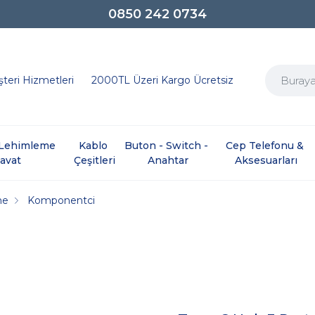
0850 242 0734
teri Hizmetleri
2000TL Üzeri Kargo Ücretsiz
e Lehimleme 
Kablo 
Buton - Switch - 
Cep Telefonu & 
davat
Çeşitleri
Anahtar
Aksesuarları
me
Komponentci