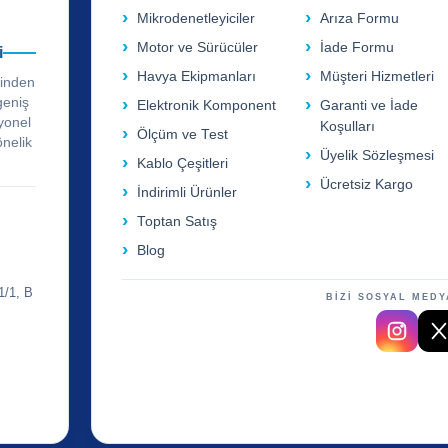
Mikrodenetleyiciler
Arıza Formu
Motor ve Sürücüler
İade Formu
i
Havya Ekipmanları
Müşteri Hizmetleri
rinden
geniş
Elektronik Komponent
Garanti ve İade
yonel
Koşulları
Ölçüm ve Test
önelik
Üyelik Sözleşmesi
Kablo Çeşitleri
Ücretsiz Kargo
İndirimli Ürünler
Toptan Satış
Blog
1/1, B
BİZİ SOSYAL MEDY