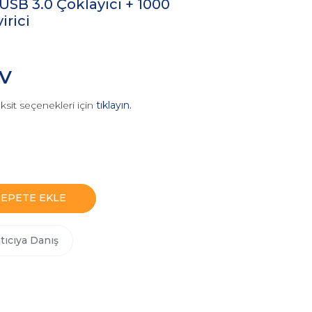
USB 3.0 Çoklayıcı + 1000
rici
DV
ksit seçenekleri için
tıklayın.
SEPETE EKLE
tıcıya Danış