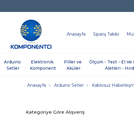
Anasayfa
Sipariş Takibi
Müş
Arduino 
Elektronik 
Piller ve 
Ölçüm - Test - El V
Setler
Komponent
Aküler
Aletleri - Hır
Anasayfa
Arduino Setler
Kablosuz Haberleş
Kategoriye Göre Alışveriş