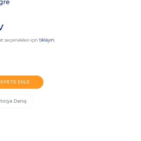
gre
V
it seçenekleri için
tıklayın.
SEPETE EKLE
tıcıya Danış