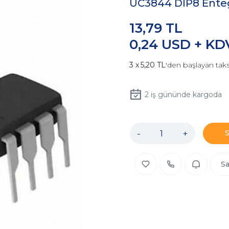
UC3844 DIP8 Ente
13,79 TL
0,24 USD + KD
5,20 TL
'den başlayan taks
2
iş gününde kargoda
-
+
Sa