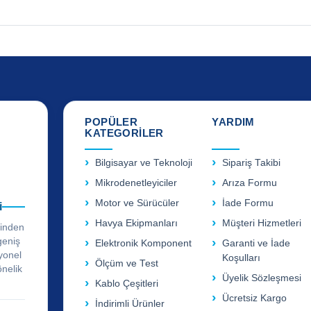
POPÜLER
YARDIM
KATEGORİLER
Bilgisayar ve Teknoloji
Sipariş Takibi
Mikrodenetleyiciler
Arıza Formu
Motor ve Sürücüler
İade Formu
i
Havya Ekipmanları
Müşteri Hizmetleri
rinden
geniş
Elektronik Komponent
Garanti ve İade
yonel
Koşulları
Ölçüm ve Test
önelik
Üyelik Sözleşmesi
Kablo Çeşitleri
Ücretsiz Kargo
İndirimli Ürünler