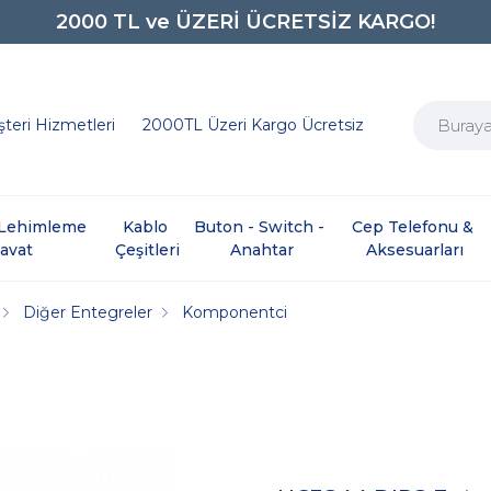
2000 TL ve ÜZERİ ÜCRETSİZ KARGO!
0850 242 0734
teri Hizmetleri
2000TL Üzeri Kargo Ücretsiz
e Lehimleme 
Kablo 
Buton - Switch - 
Cep Telefonu & 
davat
Çeşitleri
Anahtar
Aksesuarları
Diğer Entegreler
Komponentci