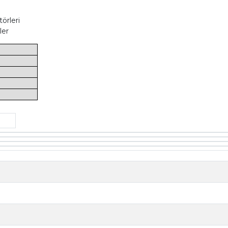
örleri
ler