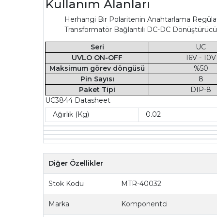
Kullanım Alanları
Herhangi Bir Polaritenin Anahtarlama Regülat
Transformatör Bağlantılı DC-DC Dönüştürücü
Seri
UC
UVLO ON-OFF
16V - 10V
Maksimum görev döngüsü
%50
Pin Sayısı
8
Paket Tipi
DIP-8
UC3844 Datasheet
Ağırlık (Kg)
0.02
Diğer Özellikler
Stok Kodu
MTR-40032
Marka
Komponentci