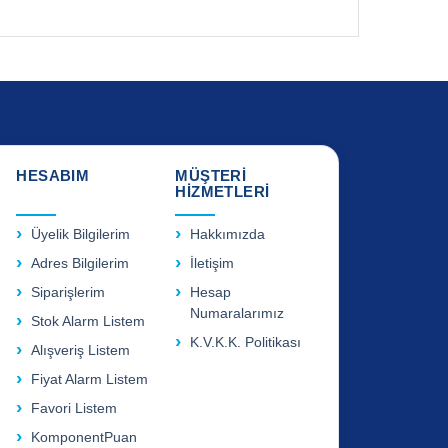
HESABIM
MÜŞTERİ
HİZMETLERİ
Üyelik Bilgilerim
Hakkımızda
Adres Bilgilerim
İletişim
Siparişlerim
Hesap
Numaralarımız
Stok Alarm Listem
K.V.K.K. Politikası
Alışveriş Listem
Fiyat Alarm Listem
Favori Listem
KomponentPuan