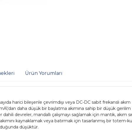
ekleri
Ürün Yorumları
ayıda harici bileşenle çevrimdışı veya DC-DC sabit frekanslı ak
, 1 mA\'dan daha düşük bir başlatma akımına sahip bir düşük gerilim
ğer dahili devreler, mandallı çalışmayı sağlamak için mantık, akım sı
akımını kaynaklamak veya batırmak için tasarlanmış bir totem-kutu
olduğunda düşüktür.