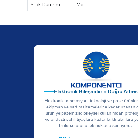
Stok Durumu
Var
Elektronik Bileşenlerin Doğru Adres
Elektronik, otomasyon, teknoloji ve proje ürünle
ekipman ve sarf malzemelerine kadar uzanan 
ürün yelpazemizle; bireysel kullanımdan profes
ve endüstriyel ihtiyaçlara kadar farklı alanlara y
binlerce ürünü tek noktada sunuyoruz.