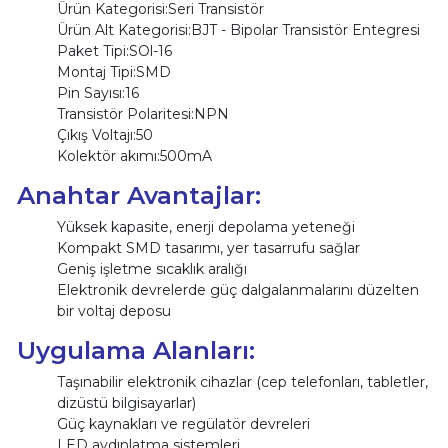
Ürün Kategorisi:Seri Transistör
Ürün Alt Kategorisi:BJT - Bipolar Transistör Entegresi
Paket Tipi:SOl-16
Montaj Tipi:SMD
Pin Sayısı:16
Transistör Polaritesi:NPN
Çıkış Voltajı:50
Kolektör akımı:500mA
Anahtar Avantajlar:
Yüksek kapasite, enerji depolama yeteneği
Kompakt SMD tasarımı, yer tasarrufu sağlar
Geniş işletme sıcaklık aralığı
Elektronik devrelerde güç dalgalanmalarını düzelten
bir voltaj deposu
Uygulama Alanları:
Taşınabilir elektronik cihazlar (cep telefonları, tabletler,
dizüstü bilgisayarlar)
Güç kaynakları ve regülatör devreleri
LED aydınlatma sistemleri