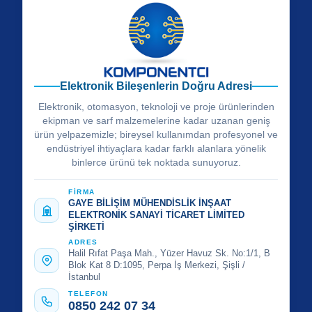
Elektronik Bileşenlerin Doğru Adresi
Elektronik, otomasyon, teknoloji ve proje ürünlerinden
ekipman ve sarf malzemelerine kadar uzanan geniş
ürün yelpazemizle; bireysel kullanımdan profesyonel ve
endüstriyel ihtiyaçlara kadar farklı alanlara yönelik
binlerce ürünü tek noktada sunuyoruz.
FİRMA
GAYE BİLİŞİM MÜHENDİSLİK İNŞAAT
ELEKTRONİK SANAYİ TİCARET LİMİTED
ŞİRKETİ
ADRES
Halil Rıfat Paşa Mah., Yüzer Havuz Sk. No:1/1, B
Blok Kat 8 D:1095, Perpa İş Merkezi, Şişli /
İstanbul
TELEFON
0850 242 07 34