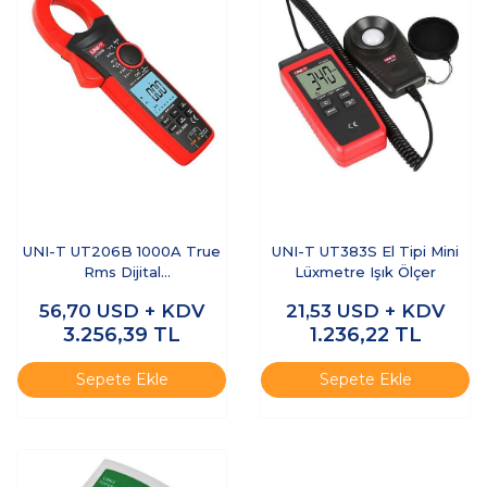
UNI-T UT206B 1000A True
UNI-T UT383S El Tipi Mini
Rms Dijital
Lüxmetre Işık Ölçer
Pensampermetre
56,70
USD + KDV
21,53
USD + KDV
3.256,39
TL
1.236,22
TL
Sepete Ekle
Sepete Ekle