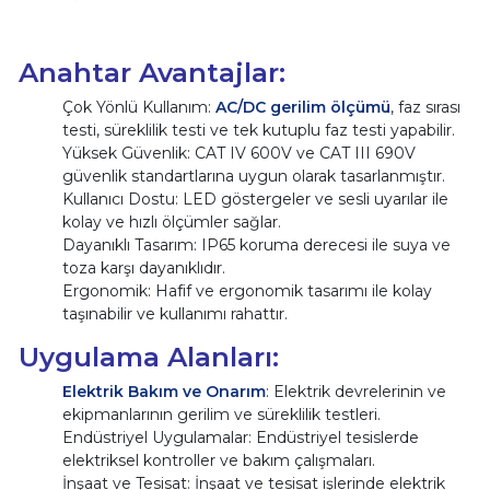
Anahtar Avantajlar:
Çok Yönlü Kullanım:
AC/DC gerilim ölçümü
, faz sırası
testi, süreklilik testi ve tek kutuplu faz testi yapabilir.
Yüksek Güvenlik: CAT IV 600V ve CAT III 690V
güvenlik standartlarına uygun olarak tasarlanmıştır.
Kullanıcı Dostu: LED göstergeler ve sesli uyarılar ile
kolay ve hızlı ölçümler sağlar.
Dayanıklı Tasarım: IP65 koruma derecesi ile suya ve
toza karşı dayanıklıdır.
Ergonomik: Hafif ve ergonomik tasarımı ile kolay
taşınabilir ve kullanımı rahattır.
Uygulama Alanları:
Elektrik Bakım ve Onarım
: Elektrik devrelerinin ve
ekipmanlarının gerilim ve süreklilik testleri.
Endüstriyel Uygulamalar: Endüstriyel tesislerde
elektriksel kontroller ve bakım çalışmaları.
İnşaat ve Tesisat: İnşaat ve tesisat işlerinde elektrik