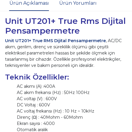
Ürün Açıklaması
Ürün Yorumları
Unit UT201+ True Rms Dijital
Pensampermetre
Unit UT201+ True RMS Dijital Pensampermetre
, AC/DC
akım, gerilim, direnç ve süreklilik ölçümü gibi çeşitli
elektriksel parametreleri hassas bir şekilde ölçmek için
tasarlanmış bir cihazdır. Özellikle profesyonel elektrikçiler,
teknisyenler ve bakım personeli için idealdir.
Teknik Özellikler:
AC akımı (A) :400A
AC akım frekansı (Hz) : 50Hz 100Hz
AC voltajı (V) : 600V
DC Voltaj : 600V
AC voltaj frekansı (Hz) : 10 Hz ~ 10kHz
Direnç (Ω) : 40Mohm - 60Mohm
Ekran sayısı : 4000
Otomatik aralık