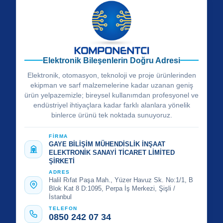
Elektronik Bileşenlerin Doğru Adresi
Elektronik, otomasyon, teknoloji ve proje ürünlerinden
ekipman ve sarf malzemelerine kadar uzanan geniş
ürün yelpazemizle; bireysel kullanımdan profesyonel ve
endüstriyel ihtiyaçlara kadar farklı alanlara yönelik
binlerce ürünü tek noktada sunuyoruz.
FİRMA
GAYE BİLİŞİM MÜHENDİSLİK İNŞAAT
ELEKTRONİK SANAYİ TİCARET LİMİTED
ŞİRKETİ
ADRES
Halil Rıfat Paşa Mah., Yüzer Havuz Sk. No:1/1, B
Blok Kat 8 D:1095, Perpa İş Merkezi, Şişli /
İstanbul
TELEFON
0850 242 07 34