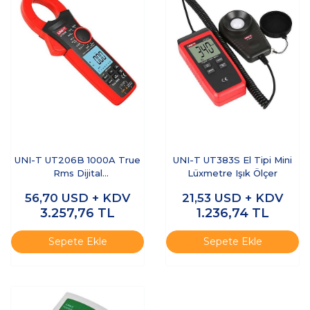
UNI-T UT206B 1000A True
UNI-T UT383S El Tipi Mini
Rms Dijital
Lüxmetre Işık Ölçer
Pensampermetre
56,70
USD + KDV
21,53
USD + KDV
3.257,76
TL
1.236,74
TL
Sepete Ekle
Sepete Ekle