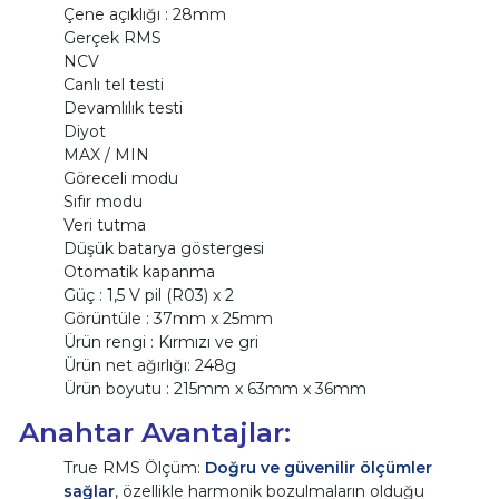
Çene açıklığı : 28mm
Gerçek RMS
NCV
Canlı tel testi
Devamlılık testi
Diyot
MAX / MIN
Göreceli modu
Sıfır modu
Veri tutma
Düşük batarya göstergesi
Otomatik kapanma
Güç : 1,5 V pil (R03) x 2
Görüntüle : 37mm x 25mm
Ürün rengi : Kırmızı ve gri
Ürün net ağırlığı: 248g
Ürün boyutu : 215mm x 63mm x 36mm
Anahtar Avantajlar:
True RMS Ölçüm:
Doğru ve güvenilir ölçümler
sağlar
, özellikle harmonik bozulmaların olduğu