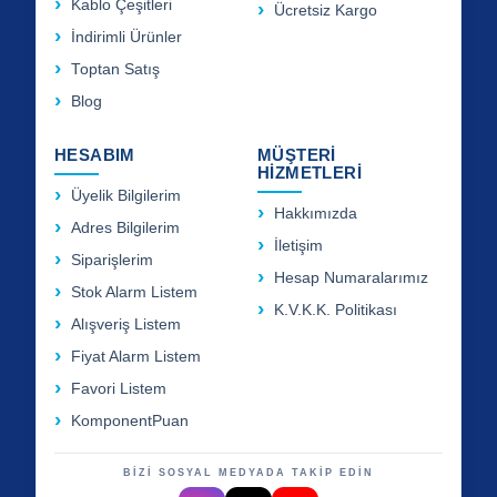
Kablo Çeşitleri
Ücretsiz Kargo
İndirimli Ürünler
Toptan Satış
Blog
HESABIM
MÜŞTERİ
HİZMETLERİ
Üyelik Bilgilerim
Hakkımızda
Adres Bilgilerim
İletişim
Siparişlerim
Hesap Numaralarımız
Stok Alarm Listem
K.V.K.K. Politikası
Alışveriş Listem
Fiyat Alarm Listem
Favori Listem
KomponentPuan
BİZİ SOSYAL MEDYADA TAKİP EDİN