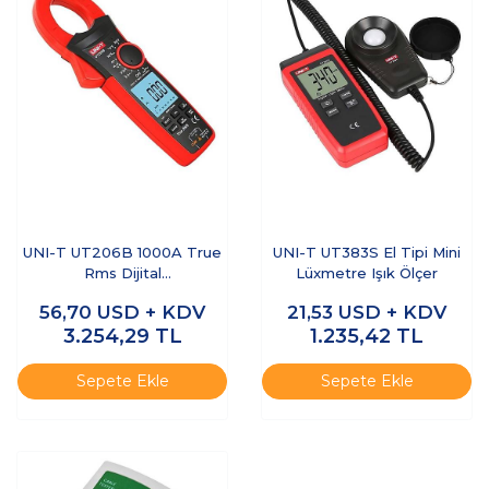
UNI-T UT206B 1000A True
UNI-T UT383S El Tipi Mini
Rms Dijital
Lüxmetre Işık Ölçer
Pensampermetre
56,70
USD + KDV
21,53
USD + KDV
3.254,29
TL
1.235,42
TL
Sepete Ekle
Sepete Ekle