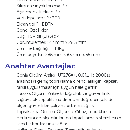
Sıkışma sinyali tanıma ? √
Aşırı menzilli ekran ? √
Veri depolama ? : 300
Ekran tipi ? : EBTN
Genel Özellikler
Güç : 1,5V pil (LR6) x 4
Görüntülemek : 47 mm x 28,5 mm
Ürün net ağırlığı : 1.18kg
Ürün boyutu : 285 mm x 85 mm x 56 mm
Anahtar Avantajlar:
Geniş Ölçüm Aralığı: UT276A+, 0.01Ω ila 2000Ω
arasındaki geniş topraklama direnci aralığını kapsar,
farklı uygulamalar için uygun hale getirir.
Hassas Ölçüm: Yüksek doğruluk ve güvenilirlik
sağlayarak topraklama direncini doğru bir şekilde
ölçer, güvenli bir çalışma ortamı sağlar.
Topraklama Gerilimi Ölçümü: Cihaz, topraklama
gerilimini de ölçebilir, bu da topraklama sistemlerinin
tam bir kontrolünü sağlar.