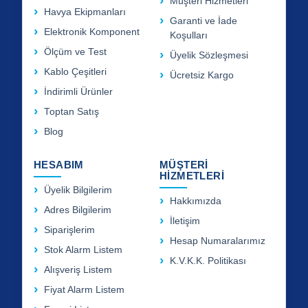
Müşteri Hizmetleri
Havya Ekipmanları
Garanti ve İade
Elektronik Komponent
Koşulları
Ölçüm ve Test
Üyelik Sözleşmesi
Kablo Çeşitleri
Ücretsiz Kargo
İndirimli Ürünler
Toptan Satış
Blog
HESABIM
MÜŞTERİ
HİZMETLERİ
Üyelik Bilgilerim
Hakkımızda
Adres Bilgilerim
İletişim
Siparişlerim
Hesap Numaralarımız
Stok Alarm Listem
K.V.K.K. Politikası
Alışveriş Listem
Fiyat Alarm Listem