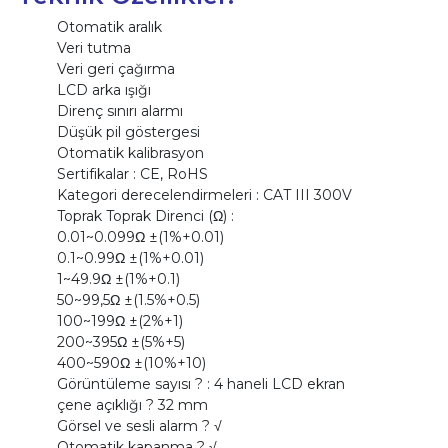
Otomatik aralık
Veri tutma
Veri geri çağırma
LCD arka ışığı
Direnç sınırı alarmı
Düşük pil göstergesi
Otomatik kalibrasyon
Sertifikalar : CE, RoHS
Kategori derecelendirmeleri : CAT III 300V
Toprak Toprak Direnci (Ω) :
0.01~0.099Ω ±(1%+0.01)
0.1~0.99Ω ±(1%+0.01)
1~49.9Ω ±(1%+0.1)
50~99,5Ω ±(1.5%+0.5)
100~199Ω ±(2%+1)
200~395Ω ±(5%+5)
400~590Ω ±(10%+10)
Görüntüleme sayısı ? : 4 haneli LCD ekran
çene açıklığı ? 32 mm
Görsel ve sesli alarm ? √
Otomatik kapanma ? √