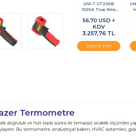
UNI-T UT206B
UN
1000A True Rms
M
Dijital
56,70
USD +
Pensampermetre
KDV
3.257,76
TL
Sepete Ekle
 Lazer Termometre
sek doğruluk ve hızlı tepki süresi ile temassız sıcaklık ölçümleri ya
laştırır. Bu termometre, endüstriyel bakım, HVAC sistemleri, gıda g