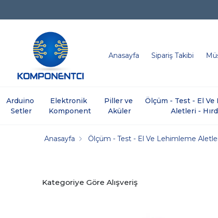
Anasayfa
Sipariş Takibi
Müş
Arduino 
Elektronik 
Piller ve 
Ölçüm - Test - El V
Setler
Komponent
Aküler
Aletleri - Hır
Anasayfa
Ölçüm - Test - El Ve Lehimleme Aletler
Kategoriye Göre Alışveriş