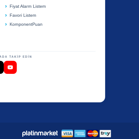
Fiyat Alarm Listem
Favori Listem
KomponentPuan
ADA TAKİP EDİN