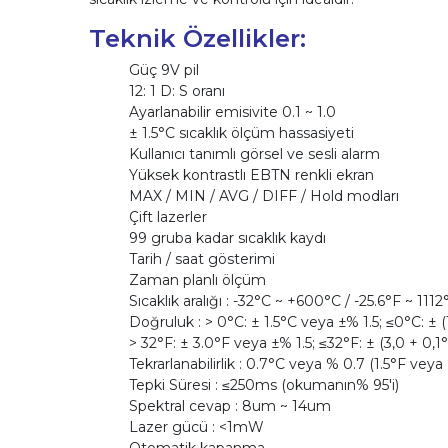
Teknik Özellikler:
Güç 9V pil
12: 1 D: S oranı
Ayarlanabilir emisivite 0.1 ~ 1.0
± 1.5°C sıcaklık ölçüm hassasiyeti
Kullanıcı tanımlı görsel ve sesli alarm
Yüksek kontrastlı EBTN renkli ekran
MAX / MIN / AVG / DIFF / Hold modları
Çift lazerler
99 gruba kadar sıcaklık kaydı
Tarih / saat gösterimi
Zaman planlı ölçüm
Sıcaklık aralığı : -32°C ~ +600°C / -25.6°F ~ 1112
Doğruluk : > 0°C: ± 1.5°C veya ±% 1.5; ≤0°C: ± (
> 32°F: ± 3.0°F veya ±% 1.5; ≤32°F: ± (3,0 + 0,1°
Tekrarlanabilirlik : 0.7°C veya % 0.7 (1.5°F veya
Tepki Süresi : ≤250ms (okumanın% 95'i)
Spektral cevap : 8um ~ 14um
Lazer gücü : <1mW
Otomatik kapanma