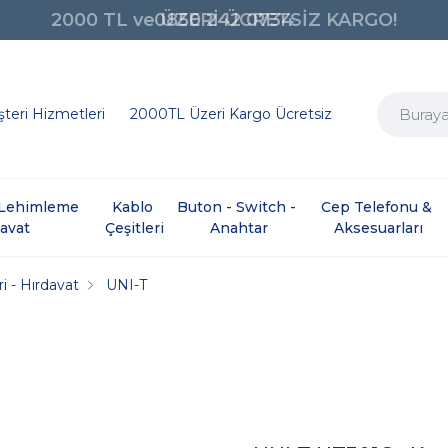
0850 242 0734
teri Hizmetleri
2000TL Üzeri Kargo Ücretsiz
e Lehimleme 
Kablo 
Buton - Switch - 
Cep Telefonu & 
davat
Çeşitleri
Anahtar
Aksesuarları
i - Hırdavat
UNI-T