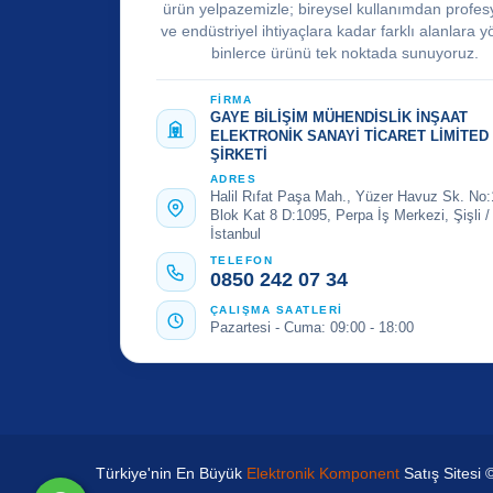
ürün yelpazemizle; bireysel kullanımdan profes
ve endüstriyel ihtiyaçlara kadar farklı alanlara y
binlerce ürünü tek noktada sunuyoruz.
FİRMA
GAYE BİLİŞİM MÜHENDİSLİK İNŞAAT
ELEKTRONİK SANAYİ TİCARET LİMİTED
ŞİRKETİ
ADRES
Halil Rıfat Paşa Mah., Yüzer Havuz Sk. No:
Blok Kat 8 D:1095, Perpa İş Merkezi, Şişli /
İstanbul
TELEFON
0850 242 07 34
ÇALIŞMA SAATLERİ
Pazartesi - Cuma: 09:00 - 18:00
Türkiye'nin En Büyük
Elektronik Komponent
Satış Sitesi 