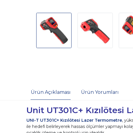
Ürün Açıklaması
Ürün Yorumları
Unit UT301C+ Kızılötesi
UNI-T UT301C+ Kızılötesi Lazer Termometre
, yük
ile hedefi belirleyerek hassas ölçümler yapmayı kolay
sıcaklık izleme ve kontrolü için idealdir.