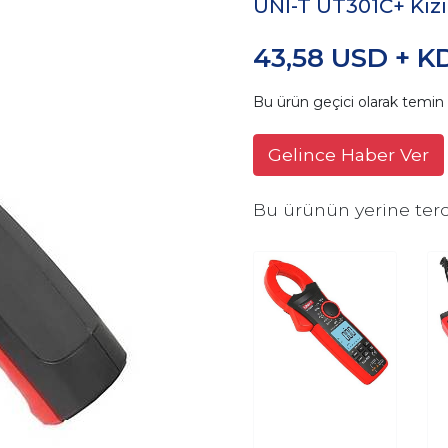
UNI-T UT301C+ Kız
43,58 USD + K
Bu ürün geçici olarak temi
Gelince Haber Ver
Bu ürünün yerine terc