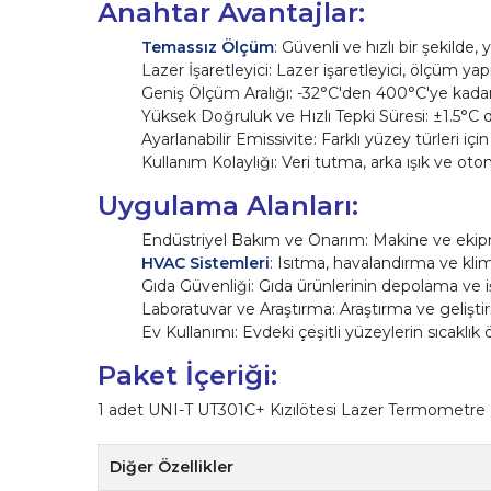
Anahtar Avantajlar:
Temassız Ölçüm
: Güvenli ve hızlı bir şekil
Lazer İşaretleyici: Lazer işaretleyici, ölçüm ya
Geniş Ölçüm Aralığı: -32°C'den 400°C'ye kadar g
Yüksek Doğruluk ve Hızlı Tepki Süresi: ±1.5°C d
Ayarlanabilir Emissivite: Farklı yüzey türleri iç
Kullanım Kolaylığı: Veri tutma, arka ışık ve oto
Uygulama Alanları:
Endüstriyel Bakım ve Onarım: Makine ve ekipma
HVAC Sistemleri
: Isıtma, havalandırma ve kli
Gıda Güvenliği: Gıda ürünlerinin depolama ve iş
Laboratuvar ve Araştırma: Araştırma ve geliştir
Ev Kullanımı: Evdeki çeşitli yüzeylerin sıcaklık ö
Paket İçeriği:
1 adet UNI-T UT301C+ Kızılötesi Lazer Termometre
Diğer Özellikler