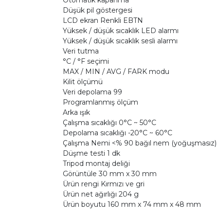
Düşük pil göstergesi
LCD ekran Renkli EBTN
Yüksek / düşük sıcaklık LED alarmı
Yüksek / düşük sıcaklık sesli alarmı
Veri tutma
°C / °F seçimi
MAX / MIN / AVG / FARK modu
Kilit ölçümü
Veri depolama 99
Programlanmış ölçüm
Arka ışık
Çalışma sıcaklığı 0°C ~ 50°C
Depolama sıcaklığı -20°C ~ 60°C
Çalışma Nemi <% 90 bağıl nem (yoğuşmasız)
Düşme testi 1 dk
Tripod montaj deliği
Görüntüle 30 mm x 30 mm
Ürün rengi Kırmızı ve gri
Ürün net ağırlığı 204 g
Ürün boyutu 160 mm x 74 mm x 48 mm