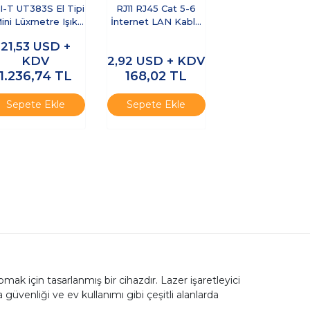
I-T UT383S El Tipi
RJ11 RJ45 Cat 5-6
ini Lüxmetre Işık
İnternet LAN Kablo
Ölçer
Test Cihazı
21,53
USD +
KDV
2,92
USD + KDV
1.236,74
TL
168,02
TL
Sepete Ekle
Sepete Ekle
pmak için tasarlanmış bir cihazdır. Lazer işaretleyici
üvenliği ve ev kullanımı gibi çeşitli alanlarda