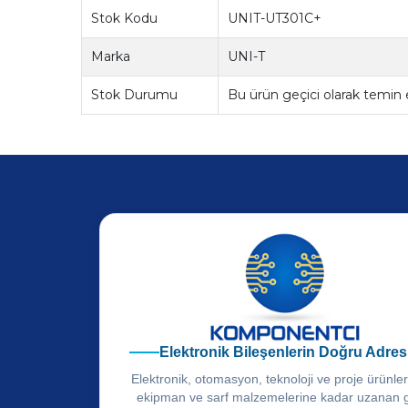
Stok Kodu
UNIT-UT301C+
Marka
UNI-T
Stok Durumu
Bu ürün geçici olarak temin
Elektronik Bileşenlerin Doğru Adres
Elektronik, otomasyon, teknoloji ve proje ürünle
ekipman ve sarf malzemelerine kadar uzanan 