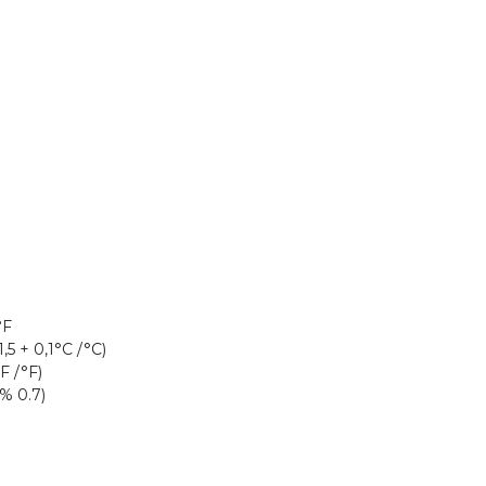
°F
1,5 + 0,1°C /°C)
F /°F)
 % 0.7)