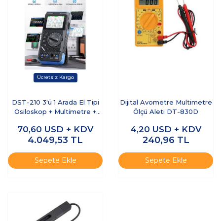
DST-210 3'ü 1 Arada El Tipi
Dijital Avometre Multimetre
Osiloskop + Multimetre +
Ölçü Aleti DT-830D
Sinyal Jeneratörü
70,60
USD + KDV
4,20
USD + KDV
4.049,53
TL
240,96
TL
Sepete Ekle
Sepete Ekle