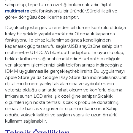
sahip olup, tepe tutma özelliği bulunmaktadır.Dijital
multimetre
çok fonksiyonlu bir üründür.Süreklilik zili ve
görev döngüsü özelliklerine sahiptir.
Düşük pil göstergesi üzerinden pil durum kontrolü oldukça
kolay bir şekilde yapılabilmektedir.Otomatik kapanma
fonksiyonu ile cihaz kullanılmadığında kendiliğinden
kapanarak güç tasarrufu sağlar.USB arayüzüne sahip olan
multimetre UT-D07A bluetooth adaptörü ile uyumlu olup,
birlikte kullanım sağlanabilmektedir.Bluetooth özelliği ile
veri aktarımı işlemlerinizi akıllı telefonlarınıza indireceğiniz
İDMM uygulaması ile gerçekleştirebilirsiniz.Bu uygulamayı
Apple Store ya da Google Play Store’dan indirebilirsiniz.Unit
dijital multimere yanlış tak alarmına ve aydınlatmanın
yetersiz olduğu alanlarda rahat ölçüm ve konforlu okuma
imkanı sunan LCD arka ışık özelliğine sahiptir.Sıcaklık
ölçümleri için nokta temaslı sıcaklık probu ile donatılmış
olması ile hassas ve güvenilir ölçüm imkanı sunar.Sahip
olduğu yüksek kaliteli ve sağlam yapısı ile uzun ömürlü
kullanım sağlanabilir.
Teknik Özellikler: