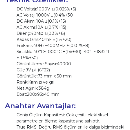
DC Voltajı:1000V ±(0,025%+5)
AC Voltajı:1000V ±(0.4%+30
DC Akımı:10A ±(0.1%+15)
AC Akımı:10A ±(0.7%+15)
Direnç:40MΩ ±(0.3%+8)
Kapasitans:40mF ±(1%+20)
Frekans:40Hz~400MHz ±(0.01%+8)
Sıcaklık:-40°C~1000°C ±(1%+30) -40°F~1832°F
±(1.5%+50)
Görüntüleme Sayısı:40000
Güç:9V pil (6F22)
Görüntüle:73 mm x 50 mm
Renk:Kırmızı ve gri
Net Ağırlık:384g
Ebat:200x93x40 mm
Anahtar Avantajlar:
Geniş Ölçüm Kapasitesi: Çok çeşitli elektriksel
parametreleri ölçme kapasitesine sahiptir.
True RMS: Doğru RMS ölçümleri ile dalga biçimindeki