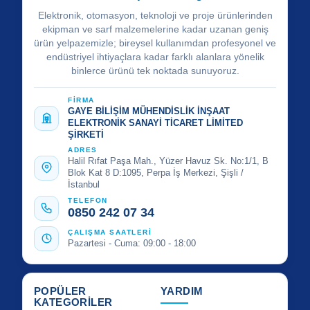
Elektronik, otomasyon, teknoloji ve proje ürünlerinden
ekipman ve sarf malzemelerine kadar uzanan geniş
ürün yelpazemizle; bireysel kullanımdan profesyonel ve
endüstriyel ihtiyaçlara kadar farklı alanlara yönelik
binlerce ürünü tek noktada sunuyoruz.
FİRMA
GAYE BİLİŞİM MÜHENDİSLİK İNŞAAT
ELEKTRONİK SANAYİ TİCARET LİMİTED
ŞİRKETİ
ADRES
Halil Rıfat Paşa Mah., Yüzer Havuz Sk. No:1/1, B
Blok Kat 8 D:1095, Perpa İş Merkezi, Şişli /
İstanbul
TELEFON
0850 242 07 34
ÇALIŞMA SAATLERİ
Pazartesi - Cuma: 09:00 - 18:00
POPÜLER
YARDIM
KATEGORİLER