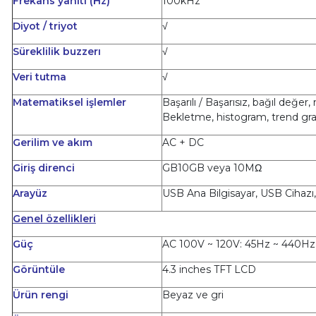
Frekans yanıtı (Hz)
100kHz
Diyot / triyot
√
Süreklilik buzzerı
√
Veri tutma
√
Matematiksel işlemler
Başarılı / Başarısız, bağıl de
Bekletme, histogram, trend graf
Gerilim ve akım
AC + DC
Giriş direnci
GB10GB veya 10MΩ
Arayüz
USB Ana Bilgisayar, USB Cihazı
Genel özellikleri
Güç
AC 100V ~ 120V: 45Hz ~ 440Hz
Görüntüle
4.3 inches TFT LCD
Ürün rengi
Beyaz ve gri