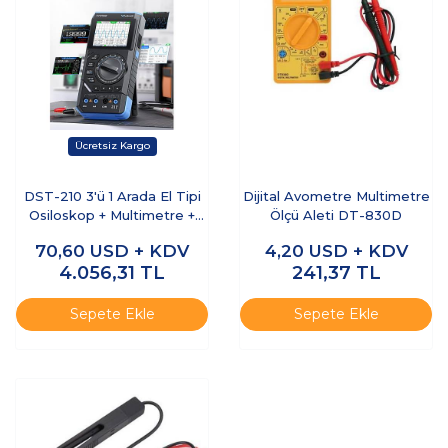
DST-210 3'ü 1 Arada El Tipi
Dijital Avometre Multimetre
Osiloskop + Multimetre +
Ölçü Aleti DT-830D
Sinyal Jeneratörü
70,60
USD + KDV
4,20
USD + KDV
4.056,31
TL
241,37
TL
Sepete Ekle
Sepete Ekle