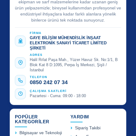
ekipman ve sarf malzemelerine kadar uzanan geniş
ürün yelpazemizle; bireysel kullanımdan profesyonel ve
endüstriyel ihtiyaçlara kadar farklı alanlara yönelik
binlerce ürünü tek noktada sunuyoruz.
FİRMA
GAYE BİLİŞİM MÜHENDİSLİK İNŞAAT
ELEKTRONİK SANAYİ TİCARET LİMİTED
ŞİRKETİ
ADRES
Halil Rıfat Paşa Mah., Yüzer Havuz Sk. No:1/1, B
Blok Kat 8 D:1095, Perpa İş Merkezi, Şişli /
İstanbul
TELEFON
0850 242 07 34
ÇALIŞMA SAATLERİ
Pazartesi - Cuma: 09:00 - 18:00
POPÜLER
YARDIM
KATEGORİLER
Sipariş Takibi
Bilgisayar ve Teknoloji