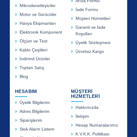
Arıza Formu
Mikrodenetleyiciler
İade Formu
Motor ve Sürücüler
Müşteri Hizmetleri
Havya Ekipmanları
Garanti ve İade
Elektronik Komponent
Koşulları
Ölçüm ve Test
Üyelik Sözleşmesi
Kablo Çeşitleri
Ücretsiz Kargo
İndirimli Ürünler
Toptan Satış
Blog
HESABIM
MÜŞTERİ
HİZMETLERİ
Üyelik Bilgilerim
Hakkımızda
Adres Bilgilerim
İletişim
Siparişlerim
Hesap Numaralarımız
Stok Alarm Listem
K.V.K.K. Politikası