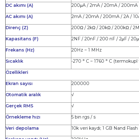
DC akımı (A)
200μA / 2mA / 20mA / 200mA /
AC akımı (A)
2mA / 20mA / 200mA / 2A / 10
Direnç (Z)
200Ω / 2kΩ / 20kΩ / 200kΩ / 2
Kapasitans (F)
2NF / 20nF / 200 nF / 2μF / 20
Frekans (Hz)
20Hz ~ 1 MHz
Sıcaklık
-270 ° C ~ 1760 ° C (termokupl 
Özellikleri
Ekran sayısı
200000
Otomatik aralık
√
Gerçek RMS
√
Örnekleme hızı
5 bin rgs / s
Veri depolama
10k veri kaydı; 1 GB Nand Flas