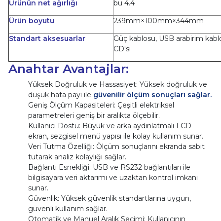
Ürünün net ağırlığı
bu 4.4
Ürün boyutu
239mm×100mm×344mm
Standart aksesuarlar
Güç kablosu, USB arabirim kablosu
CD'si
Anahtar Avantajlar:
Yüksek Doğruluk ve Hassasiyet: Yüksek doğruluk ve
düşük hata payı ile
güvenilir ölçüm sonuçları sağlar.
Geniş Ölçüm Kapasiteleri: Çeşitli elektriksel
parametreleri geniş bir aralıkta ölçebilir.
Kullanıcı Dostu: Büyük ve arka aydınlatmalı LCD
ekran, sezgisel menü yapısı ile kolay kullanım sunar.
Veri Tutma Özelliği: Ölçüm sonuçlarını ekranda sabit
tutarak analiz kolaylığı sağlar.
Bağlantı Esnekliği: USB ve RS232 bağlantıları ile
bilgisayara veri aktarımı ve uzaktan kontrol imkanı
sunar.
Güvenlik: Yüksek güvenlik standartlarına uygun,
güvenli kullanım sağlar.
Otomatik ve Manuel Aralık Seçimi: Kullanıcının