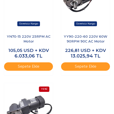
YN70-15 220V 25RPM AC
YY90-220-60 220V 60W
Motor
90RPM 90C AC Motor
105,05
USD + KDV
226,81
USD + KDV
6.033,06
TL
13.025,94
TL
Sepete Ekle
Sepete Ekle