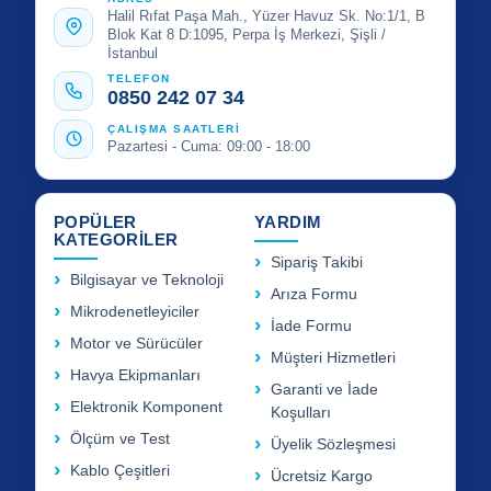
Halil Rıfat Paşa Mah., Yüzer Havuz Sk. No:1/1, B
Blok Kat 8 D:1095, Perpa İş Merkezi, Şişli /
İstanbul
TELEFON
0850 242 07 34
ÇALIŞMA SAATLERİ
Pazartesi - Cuma: 09:00 - 18:00
POPÜLER
YARDIM
KATEGORİLER
Sipariş Takibi
Bilgisayar ve Teknoloji
Arıza Formu
Mikrodenetleyiciler
İade Formu
Motor ve Sürücüler
Müşteri Hizmetleri
Havya Ekipmanları
Garanti ve İade
Elektronik Komponent
Koşulları
Ölçüm ve Test
Üyelik Sözleşmesi
Kablo Çeşitleri
Ücretsiz Kargo