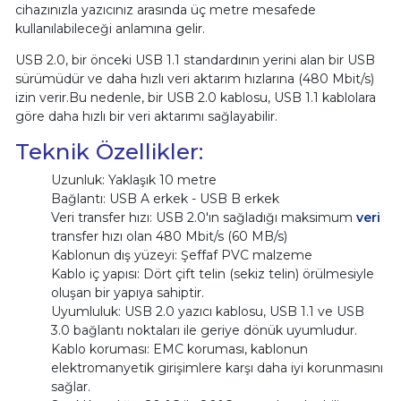
cihazınızla yazıcınız arasında üç metre mesafede
kullanılabileceği anlamına gelir.
USB 2.0, bir önceki USB 1.1 standardının yerini alan bir USB
sürümüdür ve daha hızlı veri aktarım hızlarına (480 Mbit/s)
izin verir.Bu nedenle, bir USB 2.0 kablosu, USB 1.1 kablolara
göre daha hızlı bir veri aktarımı sağlayabilir.
Teknik Özellikler:
Uzunluk: Yaklaşık 10 metre
Bağlantı: USB A erkek - USB B erkek
Veri transfer hızı: USB 2.0'ın sağladığı maksimum
veri
transfer hızı olan 480 Mbit/s (60 MB/s)
Kablonun dış yüzeyi: Şeffaf PVC malzeme
Kablo iç yapısı: Dört çift telin (sekiz telin) örülmesiyle
oluşan bir yapıya sahiptir.
Uyumluluk: USB 2.0 yazıcı kablosu, USB 1.1 ve USB
3.0 bağlantı noktaları ile geriye dönük uyumludur.
Kablo koruması: EMC koruması, kablonun
elektromanyetik girişimlere karşı daha iyi korunmasını
sağlar.