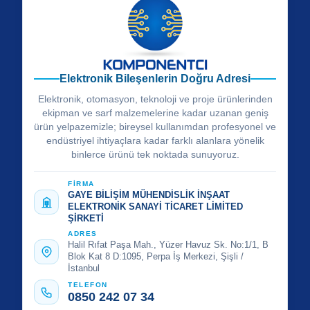
Elektronik Bileşenlerin Doğru Adresi
Elektronik, otomasyon, teknoloji ve proje ürünlerinden
ekipman ve sarf malzemelerine kadar uzanan geniş
ürün yelpazemizle; bireysel kullanımdan profesyonel ve
endüstriyel ihtiyaçlara kadar farklı alanlara yönelik
binlerce ürünü tek noktada sunuyoruz.
FİRMA
GAYE BİLİŞİM MÜHENDİSLİK İNŞAAT
ELEKTRONİK SANAYİ TİCARET LİMİTED
ŞİRKETİ
ADRES
Halil Rıfat Paşa Mah., Yüzer Havuz Sk. No:1/1, B
Blok Kat 8 D:1095, Perpa İş Merkezi, Şişli /
İstanbul
TELEFON
0850 242 07 34