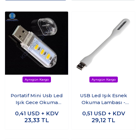
Portatif Mini Usb Led
USB Led Işık Esnek
Işık Gece Okuma
Okuma Lambası -
Kamp Lambası
Beyaz
0,41
USD + KDV
0,51
USD + KDV
23,33
TL
29,12
TL