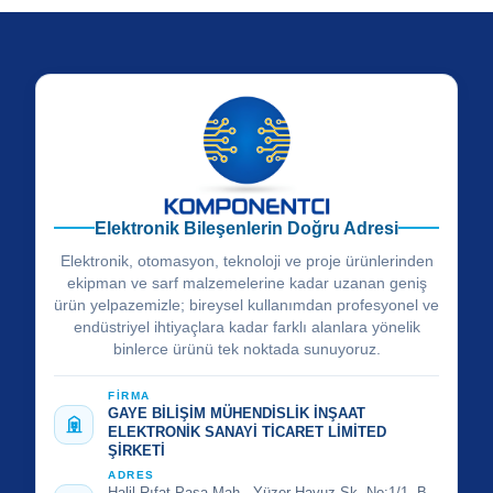
Elektronik Bileşenlerin Doğru Adresi
Elektronik, otomasyon, teknoloji ve proje ürünlerinden
ekipman ve sarf malzemelerine kadar uzanan geniş
ürün yelpazemizle; bireysel kullanımdan profesyonel ve
endüstriyel ihtiyaçlara kadar farklı alanlara yönelik
binlerce ürünü tek noktada sunuyoruz.
FİRMA
GAYE BİLİŞİM MÜHENDİSLİK İNŞAAT
ELEKTRONİK SANAYİ TİCARET LİMİTED
ŞİRKETİ
ADRES
Halil Rıfat Paşa Mah., Yüzer Havuz Sk. No:1/1, B