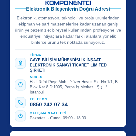
Elektronik Bileşenlerin Doğru Adresi
Elektronik, otomasyon, teknoloji ve proje ürünlerinden
ekipman ve sarf malzemelerine kadar uzanan geniş
ürün yelpazemizle; bireysel kullanımdan profesyonel ve
endüstriyel ihtiyaçlara kadar farklı alanlara yönelik
binlerce ürünü tek noktada sunuyoruz.
FİRMA
GAYE BİLİŞİM MÜHENDİSLİK İNŞAAT
ELEKTRONİK SANAYİ TİCARET LİMİTED
ŞİRKETİ
ADRES
Halil Rıfat Paşa Mah., Yüzer Havuz Sk. No:1/1, B
Blok Kat 8 D:1095, Perpa İş Merkezi, Şişli /
İstanbul
TELEFON
0850 242 07 34
ÇALIŞMA SAATLERİ
Pazartesi - Cuma: 09:00 - 18:00