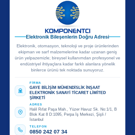
Elektronik Bileşenlerin Doğru Adresi
Elektronik, otomasyon, teknoloji ve proje ürünlerinden
ekipman ve sarf malzemelerine kadar uzanan geniş
ürün yelpazemizle; bireysel kullanımdan profesyonel ve
endüstriyel ihtiyaçlara kadar farklı alanlara yönelik
binlerce ürünü tek noktada sunuyoruz.
FİRMA
GAYE BİLİŞİM MÜHENDİSLİK İNŞAAT
ELEKTRONİK SANAYİ TİCARET LİMİTED
ŞİRKETİ
ADRES
Halil Rıfat Paşa Mah., Yüzer Havuz Sk. No:1/1, B
Blok Kat 8 D:1095, Perpa İş Merkezi, Şişli /
İstanbul
TELEFON
0850 242 07 34