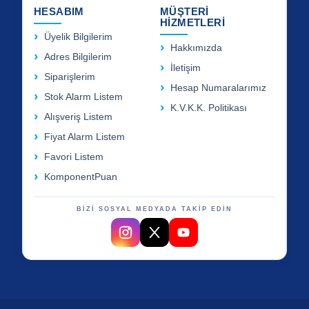
HESABIM
MÜŞTERİ
HİZMETLERİ
Üyelik Bilgilerim
Hakkımızda
Adres Bilgilerim
İletişim
Siparişlerim
Hesap Numaralarımız
Stok Alarm Listem
K.V.K.K. Politikası
Alışveriş Listem
Fiyat Alarm Listem
Favori Listem
KomponentPuan
BİZİ SOSYAL MEDYADA TAKİP EDİN