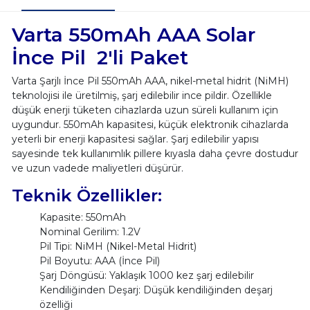
Varta 550mAh AAA Solar
İnce Pil 2'li Paket
Varta Şarjlı İnce Pil 550mAh AAA, nikel-metal hidrit (NiMH)
teknolojisi ile üretilmiş, şarj edilebilir ince pildir. Özellikle
düşük enerji tüketen cihazlarda uzun süreli kullanım için
uygundur. 550mAh kapasitesi, küçük elektronik cihazlarda
yeterli bir enerji kapasitesi sağlar. Şarj edilebilir yapısı
sayesinde tek kullanımlık pillere kıyasla daha çevre dostudur
ve uzun vadede maliyetleri düşürür.
Teknik Özellikler:
Kapasite: 550mAh
Nominal Gerilim: 1.2V
Pil Tipi: NiMH (Nikel-Metal Hidrit)
Pil Boyutu: AAA (İnce Pil)
Şarj Döngüsü: Yaklaşık 1000 kez şarj edilebilir
Kendiliğinden Deşarj: Düşük kendiliğinden deşarj
özelliği