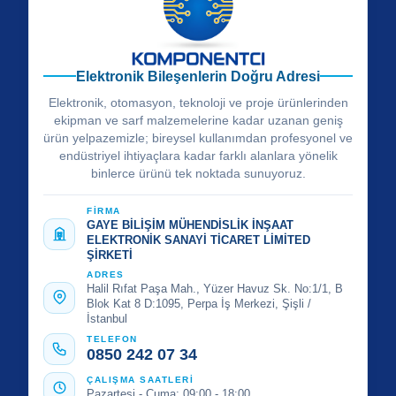
Elektronik Bileşenlerin Doğru Adresi
Elektronik, otomasyon, teknoloji ve proje ürünlerinden
ekipman ve sarf malzemelerine kadar uzanan geniş
ürün yelpazemizle; bireysel kullanımdan profesyonel ve
endüstriyel ihtiyaçlara kadar farklı alanlara yönelik
binlerce ürünü tek noktada sunuyoruz.
FİRMA
GAYE BİLİŞİM MÜHENDİSLİK İNŞAAT
ELEKTRONİK SANAYİ TİCARET LİMİTED
ŞİRKETİ
ADRES
Halil Rıfat Paşa Mah., Yüzer Havuz Sk. No:1/1, B
Blok Kat 8 D:1095, Perpa İş Merkezi, Şişli /
İstanbul
TELEFON
0850 242 07 34
ÇALIŞMA SAATLERİ
Pazartesi - Cuma: 09:00 - 18:00