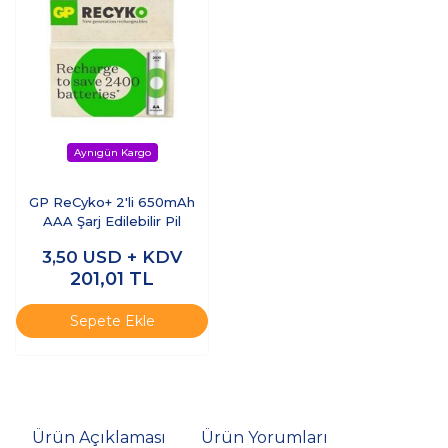
GP ReCyko+ 2'li 650mAh
AAA Şarj Edilebilir Pil
3,50
USD + KDV
201,01
TL
Sepete Ekle
Ürün Açıklaması
Ürün Yorumları