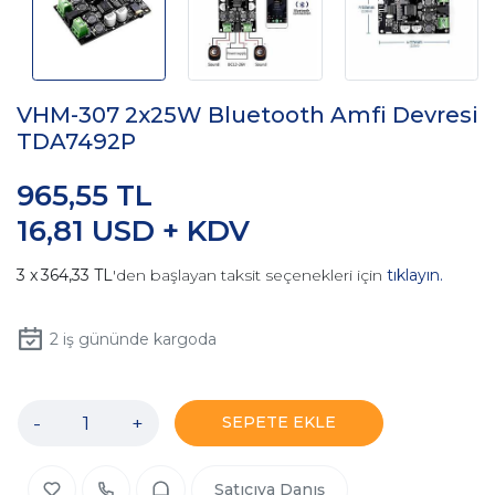
VHM-307 2x25W Bluetooth Amfi Devresi
TDA7492P
965,55 TL
16,81 USD + KDV
364,33 TL
'den başlayan taksit seçenekleri için
tıklayın.
2
iş gününde kargoda
-
+
SEPETE EKLE
Satıcıya Danış