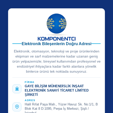
Elektronik Bileşenlerin Doğru Adresi
Elektronik, otomasyon, teknoloji ve proje ürünlerinden
ekipman ve sarf malzemelerine kadar uzanan geniş
ürün yelpazemizle; bireysel kullanımdan profesyonel ve
endüstriyel ihtiyaçlara kadar farklı alanlara yönelik
binlerce ürünü tek noktada sunuyoruz.
FİRMA
GAYE BİLİŞİM MÜHENDİSLİK İNŞAAT
ELEKTRONİK SANAYİ TİCARET LİMİTED
ŞİRKETİ
ADRES
Halil Rıfat Paşa Mah., Yüzer Havuz Sk. No:1/1, B
Blok Kat 8 D:1095, Perpa İş Merkezi, Şişli /
İstanbul