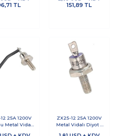
96,71
TL
151,89
TL
12 25A 1200V
ZX25-12 25A 1200V
u Metal Vidalı
Metal Vidalı Diyot -
yot - Katot
Anot
1
USD + KDV
1,81
USD + KDV