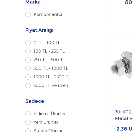
Marka
80
Komponentci
Fiyat Aralığı
0 TL - 100 TL
100 TL - 250 TL
250 TL - 500 TL
500 TL - 1000 TL
1000 TL - 2500 TL
5000 TL ve üzeri
Sadece
70HF12
İndirimli Ürünler
Metal V
Yeni Ürünler
2,38
U
Stokta Olanlar