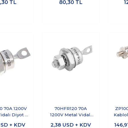
,30
TL
80,30
TL
1
0 70A 1200V
70HFR120 70A
ZP100
idalı Diyot -
1200V Metal Vidalı
Kablol
Katot
Diyot - Anot
Di
SD + KDV
2,38
USD + KDV
146,9