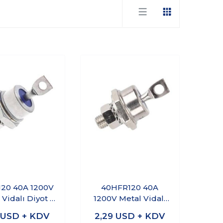
20 40A 1200V
40HFR120 40A
 Vidalı Diyot -
1200V Metal Vidalı
Katot
Diyot - Anot
0
USD + KDV
2,29
USD + KDV