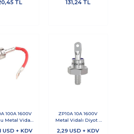
20,45
TL
131,24
TL
A 100A 1600V
ZP10A 10A 1600V
u Metal Vidalı
Metal Vidalı Diyot -
yot - Anot
Anot
1
USD + KDV
2,29
USD + KDV