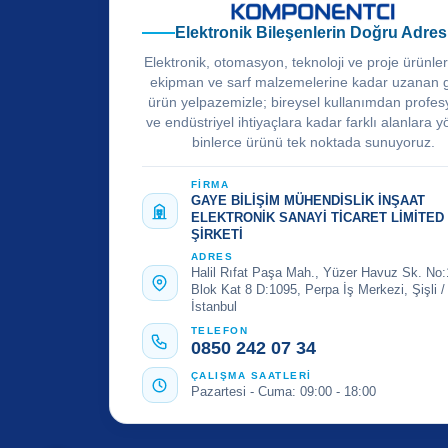
Elektronik Bileşenlerin Doğru Adres
Elektronik, otomasyon, teknoloji ve proje ürünle
ekipman ve sarf malzemelerine kadar uzanan 
ürün yelpazemizle; bireysel kullanımdan profes
ve endüstriyel ihtiyaçlara kadar farklı alanlara y
binlerce ürünü tek noktada sunuyoruz.
FİRMA
GAYE BİLİŞİM MÜHENDİSLİK İNŞAAT
ELEKTRONİK SANAYİ TİCARET LİMİTED
ŞİRKETİ
ADRES
Halil Rıfat Paşa Mah., Yüzer Havuz Sk. No:
Blok Kat 8 D:1095, Perpa İş Merkezi, Şişli /
İstanbul
TELEFON
0850 242 07 34
ÇALIŞMA SAATLERİ
Pazartesi - Cuma: 09:00 - 18:00