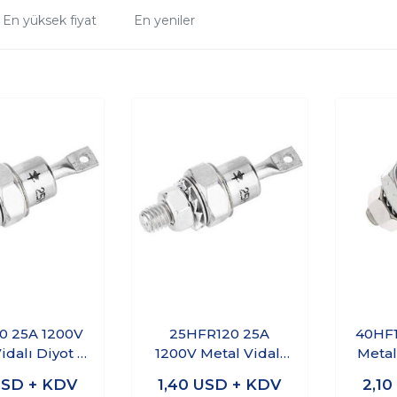
En yüksek fiyat
En yeniler
0 25A 1200V
25HFR120 25A
40HF1
idalı Diyot -
1200V Metal Vidalı
Metal
Katot
Diyot - Anot
SD + KDV
1,40
USD + KDV
2,1