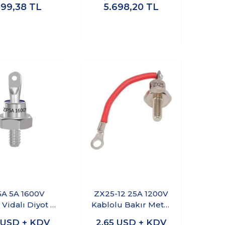
899,38
TL
5.698,20
TL
A 5A 1600V
ZX25-12 25A 1200V
 Vidalı Diyot -
Kablolu Bakır Metal
Anot
Vidalı Diyot - Anot
USD + KDV
2,65
USD + KDV