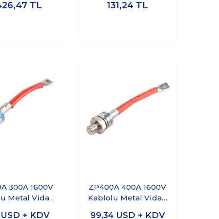
426,47
TL
131,24
TL
A 300A 1600V
ZP400A 400A 1600V
u Metal Vidalı
Kablolu Metal Vidalı
yot - Anot
Diyot - Anot
1
USD + KDV
99,34
USD + KDV