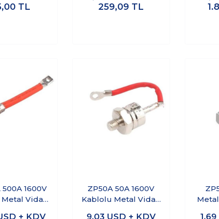
5,00
TL
259,09
TL
1.
 500A 1600V
ZP50A 50A 1600V
ZP5
 Metal Vidalı
Kablolu Metal Vidalı
Metal
ot - Anot
Diyot - Anot
USD + KDV
9,03
USD + KDV
1,69