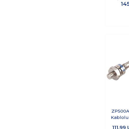
14
ZP500A
Kablolu
Diy
111,99