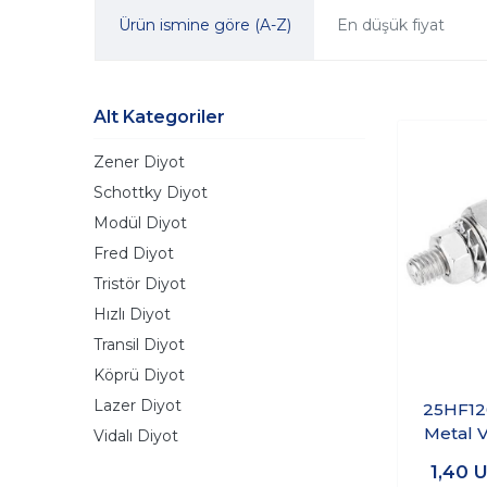
Ürün ismine göre (A-Z)
En düşük fiyat
Alt Kategoriler
Zener Diyot
Schottky Diyot
Modül Diyot
Fred Diyot
Tristör Diyot
Hızlı Diyot
Transil Diyot
Köprü Diyot
Lazer Diyot
25HF12
Metal V
Vidalı Diyot
1,40
U