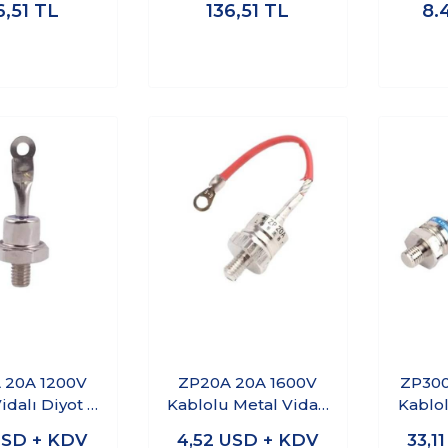
6,51
TL
136,51
TL
8.
 20A 1200V
ZP20A 20A 1600V
ZP300
idalı Diyot -
Kablolu Metal Vidalı
Kablol
Anot
Diyot - Anot
Di
SD + KDV
4,52
USD + KDV
33,1