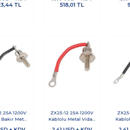
23,44
TL
518,01
TL
2 25A 1200V
ZX25-12 25A 1200V
ZX25-
 Bakır Metal
Kablolu Metal Vidalı
Kablol
Diyot - Katot
Diyot - Anot
Di
SD + KDV
2,41
USD + KDV
2,4