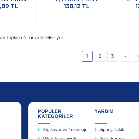
1,89
TL
138,12
TL
1
ide toplam
41
ürün listeleniyor.
1
2
3
›
POPÜLER
YARDIM
KATEGORİLER
Bilgisayar ve Teknoloji
Sipariş Takibi
Mikrodenetleyiciler
Arıza Formu