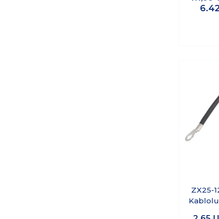
6.4
ZX25-1
Kablolu
Vidalı 
2,65
U