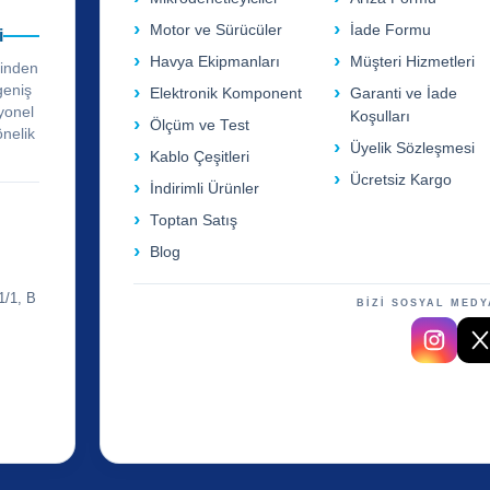
Motor ve Sürücüler
İade Formu
i
Havya Ekipmanları
Müşteri Hizmetleri
rinden
geniş
Elektronik Komponent
Garanti ve İade
yonel
Koşulları
Ölçüm ve Test
önelik
Üyelik Sözleşmesi
Kablo Çeşitleri
Ücretsiz Kargo
İndirimli Ürünler
Toptan Satış
Blog
1/1, B
BİZİ SOSYAL MEDY