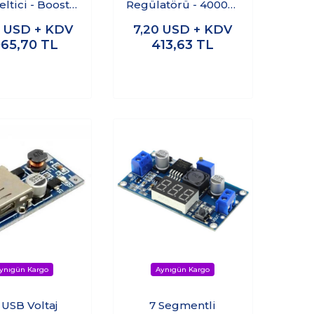
ltici - Boost
Regülatörü - 4000W
egülatör
Motor Hız Kontrol
6
USD + KDV
7,20
USD + KDV
Devresi
065,70
TL
413,63
TL
 USB Voltaj
7 Segmentli