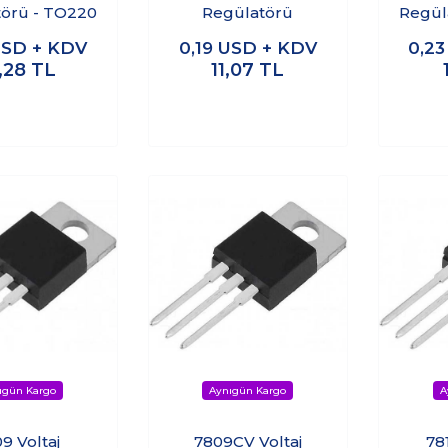
örü - TO220
Regülatörü
Regül
SD + KDV
0,19
USD + KDV
0,2
,28
TL
11,07
TL
9 Voltaj
7809CV Voltaj
78