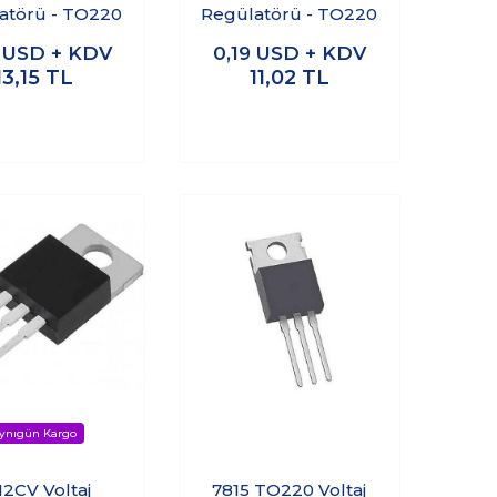
atörü - TO220
Regülatörü - TO220
3
USD + KDV
0,19
USD + KDV
13,15
TL
11,02
TL
12CV Voltaj
7815 TO220 Voltaj