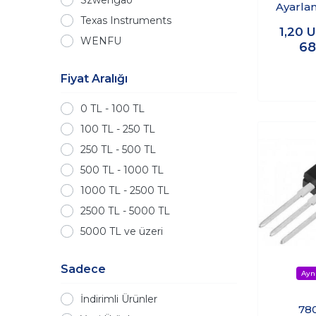
Ayarlan
Texas Instruments
Dü
1,20
U
Regül
WENFU
68
Fiyat Aralığı
0 TL - 100 TL
100 TL - 250 TL
250 TL - 500 TL
500 TL - 1000 TL
1000 TL - 2500 TL
2500 TL - 5000 TL
5000 TL ve üzeri
Sadece
İndirimli Ürünler
780