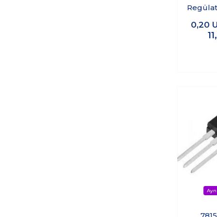
Regülat
0,20
1
7815