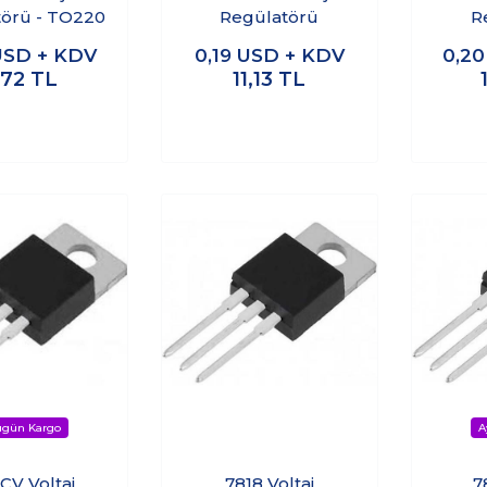
örü - TO220
Regülatörü
R
USD + KDV
0,19
USD + KDV
0,2
1,72
TL
11,13
TL
CV Voltaj
7818 Voltaj
7