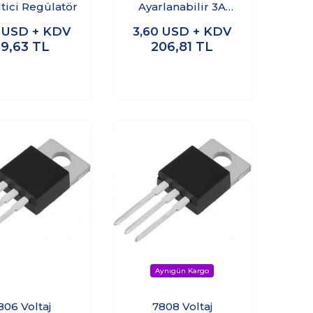
tici Regülatör
Ayarlanabilir 3A
Voltaj Regülatör
2
USD + KDV
3,60
USD + KDV
Kartı - LM2596-ADJ
29,63
TL
206,81
TL
806 Voltaj
7808 Voltaj