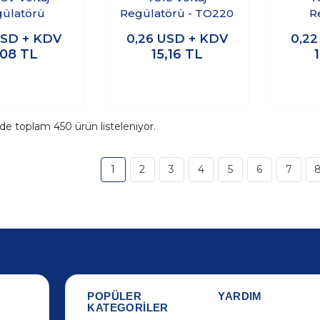
ülatörü
Regülatörü - TO220
R
SD + KDV
0,26
USD + KDV
0,2
,08
TL
15,16
TL
ide toplam
450
ürün listeleniyor.
1
2
3
4
5
6
7
POPÜLER
YARDIM
KATEGORİLER