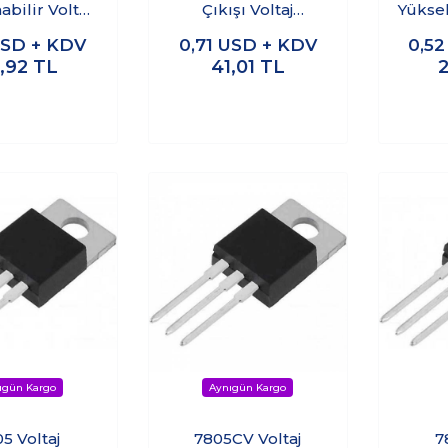
abilir Voltaj
Çıkışı Voltaj
Yüksel
şürücü
Yükseltici Regülatör
SD + KDV
0,71
USD + KDV
0,5
atör Kartı
Kartı - Step Up
,92
TL
41,01
TL
5 Voltaj
7805CV Voltaj
7