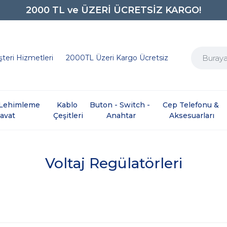
0850 242 0734
teri Hizmetleri
2000TL Üzeri Kargo Ücretsiz
e Lehimleme 
Kablo 
Buton - Switch - 
Cep Telefonu & 
davat
Çeşitleri
Anahtar
Aksesuarları
Voltaj Regülatörleri