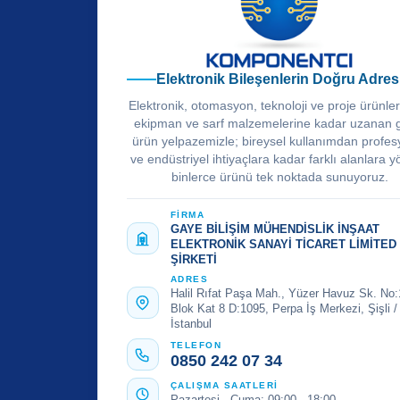
Elektronik Bileşenlerin Doğru Adres
Elektronik, otomasyon, teknoloji ve proje ürünle
ekipman ve sarf malzemelerine kadar uzanan 
ürün yelpazemizle; bireysel kullanımdan profes
ve endüstriyel ihtiyaçlara kadar farklı alanlara y
binlerce ürünü tek noktada sunuyoruz.
FİRMA
GAYE BİLİŞİM MÜHENDİSLİK İNŞAAT
ELEKTRONİK SANAYİ TİCARET LİMİTED
ŞİRKETİ
ADRES
Halil Rıfat Paşa Mah., Yüzer Havuz Sk. No:
Blok Kat 8 D:1095, Perpa İş Merkezi, Şişli /
İstanbul
TELEFON
0850 242 07 34
ÇALIŞMA SAATLERİ
Pazartesi - Cuma: 09:00 - 18:00