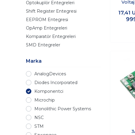
Voltaj
Optokuplör Entegreleri
Boo
Shift Register Entegresi
17,41
99
EEPROM Entegresi
OpAmp Entegreleri
Komparatör Entegreleri
SMD Entegreler
Marka
AnalogDevices
Diodes Incorporated
Komponentci
Microchip
Monolithic Power Systems
NSC
STM
3
Szwengao