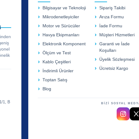
Bilgisayar ve Teknoloji
Sipariş Takibi
Mikrodenetleyiciler
Arıza Formu
Motor ve Sürücüler
İade Formu
i
Havya Ekipmanları
Müşteri Hizmetleri
rinden
geniş
Elektronik Komponent
Garanti ve İade
yonel
Koşulları
Ölçüm ve Test
önelik
Üyelik Sözleşmesi
Kablo Çeşitleri
Ücretsiz Kargo
İndirimli Ürünler
Toptan Satış
Blog
1/1, B
BİZİ SOSYAL MEDY