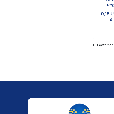
Reg
0,16
U
9
Bu kategor