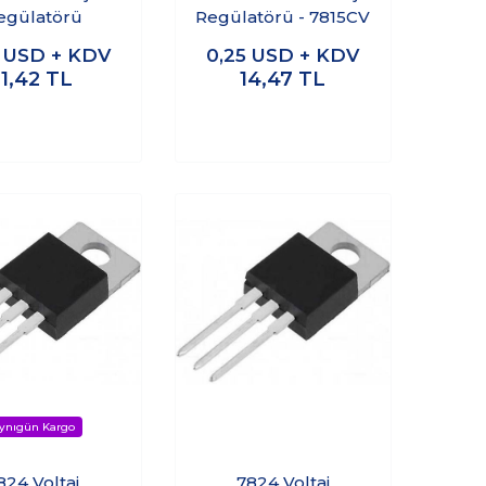
egülatörü
Regülatörü - 7815CV
0
USD + KDV
0,25
USD + KDV
11,42
TL
14,47
TL
824 Voltaj
7824 Voltaj