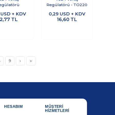
egülatörü
Regülatörü - TO220
2
USD + KDV
0,29
USD + KDV
12,77
TL
16,60
TL
8
9
›
»
HESABIM
MÜŞTERİ
HİZMETLERİ