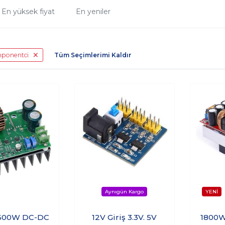
En yüksek fiyat
En yeniler
mponentci
Tüm Seçimlerimi Kaldır
 600W DC-DC
12V Giriş 3.3V. 5V
1800W