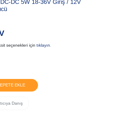
-DC 5W 18-36V Giriş / 12V
ücü
DV
sit seçenekleri için
tıklayın.
EPETE EKLE
tıcıya Danış