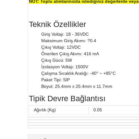
NOT: Toplu alımlarınızda istediğiniz değerlerde veya i
Teknik Özellikler
Giriş Voltajı: 18 - 36VDC
Maksimum Giriş Akımı: ?0.4
Çıkış Voltajı: 12VDC
Önerilen Çıkış Akımı: 416 mA
Çıkış Gücü: 5W
İzolasyon Voltajı: 1500V
Çalışma Sıcaklık Aralığı: -40° ~ +85°C
Paket Tipi: SIP
Boyut:
25.4mm x 25.4mm x 11.7mm
Tipik Devre Bağlantısı
Ağırlık (Kg)
0.05