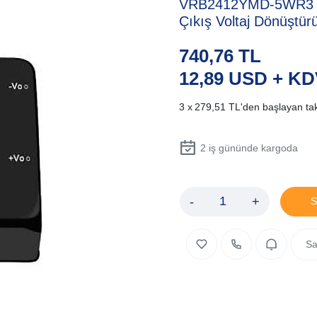
VRB2412YMD-5WR3 DC
Çıkış Voltaj Dönüştür
740,76 TL
12,89 USD + K
279,51 TL
'den başlayan tak
2
iş gününde kargoda
-
+
S
Sa