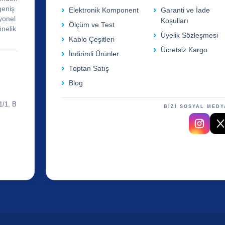
geniş
Elektronik Komponent
Garanti ve İade
yonel
Koşulları
Ölçüm ve Test
önelik
Üyelik Sözleşmesi
Kablo Çeşitleri
Ücretsiz Kargo
İndirimli Ürünler
Toptan Satış
Blog
1/1, B
BİZİ SOSYAL MEDY