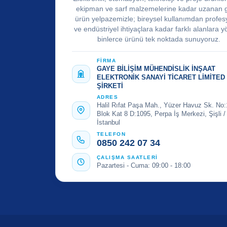
ekipman ve sarf malzemelerine kadar uzanan 
ürün yelpazemizle; bireysel kullanımdan profes
ve endüstriyel ihtiyaçlara kadar farklı alanlara y
binlerce ürünü tek noktada sunuyoruz.
FİRMA
GAYE BİLİŞİM MÜHENDİSLİK İNŞAAT
ELEKTRONİK SANAYİ TİCARET LİMİTED
ŞİRKETİ
ADRES
Halil Rıfat Paşa Mah., Yüzer Havuz Sk. No:
Blok Kat 8 D:1095, Perpa İş Merkezi, Şişli /
İstanbul
TELEFON
0850 242 07 34
ÇALIŞMA SAATLERİ
Pazartesi - Cuma: 09:00 - 18:00