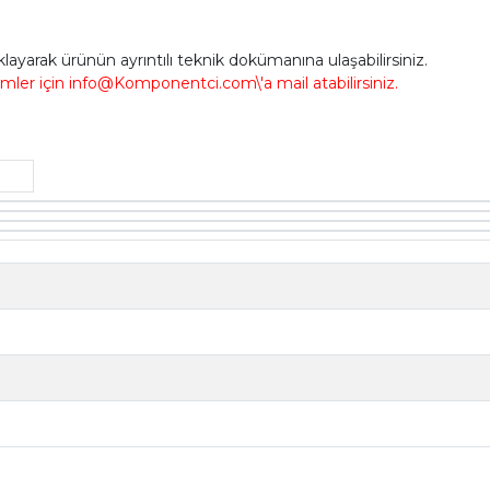
ıklayarak ürünün ayrıntılı teknik dokümanına ulaşabilirsiniz.
imler için info@Komponentci.com\'a mail atabilirsiniz.