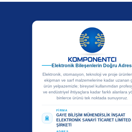
Elektronik Bileşenlerin Doğru Adres
Elektronik, otomasyon, teknoloji ve proje ürünle
ekipman ve sarf malzemelerine kadar uzanan 
ürün yelpazemizle; bireysel kullanımdan profes
ve endüstriyel ihtiyaçlara kadar farklı alanlara y
binlerce ürünü tek noktada sunuyoruz.
FİRMA
GAYE BİLİŞİM MÜHENDİSLİK İNŞAAT
ELEKTRONİK SANAYİ TİCARET LİMİTED
ŞİRKETİ
ADRES