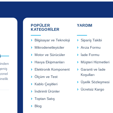
POPÜLER
YARDIM
KATEGORİLER
Bilgisayar ve Teknoloji
Sipariş Takibi
Mikrodenetleyiciler
Arıza Formu
Motor ve Sürücüler
İade Formu
i
Havya Ekipmanları
Müşteri Hizmetleri
rinden
geniş
Elektronik Komponent
Garanti ve İade
yonel
Koşulları
Ölçüm ve Test
önelik
Üyelik Sözleşmesi
Kablo Çeşitleri
Ücretsiz Kargo
İndirimli Ürünler
Toptan Satış
Blog