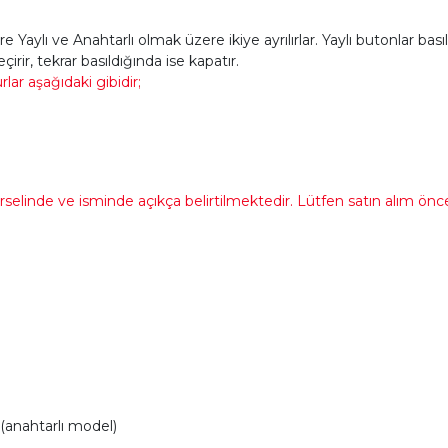
 Yaylı ve Anahtarlı olmak üzere ikiye ayrılırlar. Yaylı butonlar ba
çirir, tekrar basıldığında ise kapatır.
ar aşağıdaki gibidir;
linde ve isminde açıkça belirtilmektedir. Lütfen satın alım önces
(anahtarlı model)