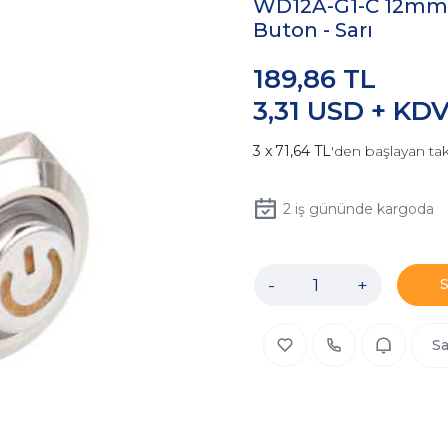
WD12A-G1-C 12mm Çı
Buton - Sarı
189,86 TL
3,31 USD + KD
71,64 TL
'den başlayan tak
2
iş gününde kargoda
-
+
Sa