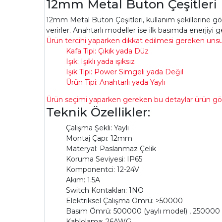
12mm Metal Buton Çeşitleri
12mm Metal Buton Çeşitleri, kullanım şekillerine göre
verirler. Anahtarlı modeller ise ilk basımda enerjiyi ge
Ürün tercihi yaparken dikkat edilmesi gereken unsurl
Kafa Tipi: Çıkık yada Düz
Işık: Işıklı yada ışıksız
Işık Tipi: Power Simgeli yada Değil
Ürün Tipi: Anahtarlı yada Yaylı
Ürün seçimi yaparken gereken bu detaylar ürün görse
Teknik Özellikler:
Çalışma Şekli: Yaylı
Montaj Çapı: 12mm
Materyal: Paslanmaz Çelik
Koruma Seviyesi: IP65
Komponentci: 12-24V
Akım: 1.5A
Switch Kontakları: 1NO
Elektriksel Çalışma Ömrü: >50000
Basım Ömrü: 500000 (yaylı model) , 250000 
Kablolama: 26AWG