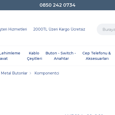
0850 242 0734
teri Hizmetleri
2000TL Üzeri Kargo Ücretsiz
e Lehimleme 
Kablo 
Buton - Switch - 
Cep Telefonu & 
davat
Çeşitleri
Anahtar
Aksesuarları
Metal Butonlar
Komponentci