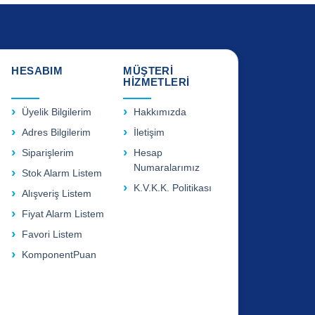
HESABIM
MÜŞTERİ
HİZMETLERİ
Üyelik Bilgilerim
Hakkımızda
Adres Bilgilerim
İletişim
Siparişlerim
Hesap
Numaralarımız
Stok Alarm Listem
K.V.K.K. Politikası
Alışveriş Listem
Fiyat Alarm Listem
Favori Listem
KomponentPuan