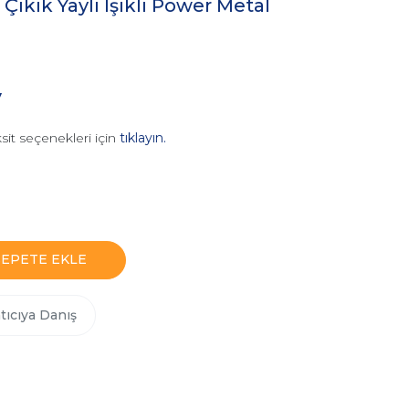
kık Yaylı Işıklı Power Metal
V
sit seçenekleri için
tıklayın.
SEPETE EKLE
tıcıya Danış