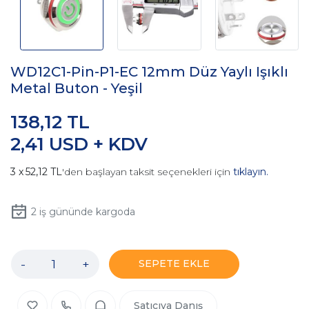
WD12C1-Pin-P1-EC 12mm Düz Yaylı Işıklı
Metal Buton - Yeşil
138,12 TL
2,41 USD + KDV
52,12 TL
'den başlayan taksit seçenekleri için
tıklayın.
2
iş gününde kargoda
-
+
SEPETE EKLE
Satıcıya Danış