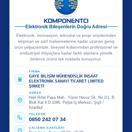
Elektronik Bileşenlerin Doğru Adresi
Elektronik, otomasyon, teknoloji ve proje ürünlerinden
ekipman ve sarf malzemelerine kadar uzanan geniş
ürün yelpazemizle; bireysel kullanımdan profesyonel ve
endüstriyel ihtiyaçlara kadar farklı alanlara yönelik
binlerce ürünü tek noktada sunuyoruz.
FİRMA
GAYE BİLİŞİM MÜHENDİSLİK İNŞAAT
ELEKTRONİK SANAYİ TİCARET LİMİTED
ŞİRKETİ
ADRES
Halil Rıfat Paşa Mah., Yüzer Havuz Sk. No:1/1, B
Blok Kat 8 D:1095, Perpa İş Merkezi, Şişli /
İstanbul
TELEFON
0850 242 07 34
ÇALIŞMA SAATLERİ