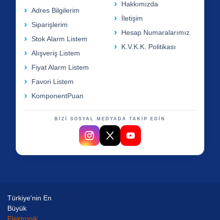
Hakkımızda
Adres Bilgilerim
İletişim
Siparişlerim
Hesap Numaralarımız
Stok Alarm Listem
K.V.K.K. Politikası
Alışveriş Listem
Fiyat Alarm Listem
Favori Listem
KomponentPuan
BİZİ SOSYAL MEDYADA TAKİP EDİN
Türkiye'nin En
Büyük
Elektronik