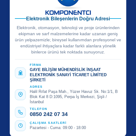
Elektronik Bileşenlerin Doğru Adresi
Elektronik, otomasyon, teknoloji ve proje ürünlerinden
ekipman ve sarf malzemelerine kadar uzanan geniş
ürün yelpazemizle; bireysel kullanımdan profesyonel ve
endüstriyel ihtiyaçlara kadar farklı alanlara yönelik
binlerce ürünü tek noktada sunuyoruz.
FİRMA
GAYE BİLİŞİM MÜHENDİSLİK İNŞAAT
ELEKTRONİK SANAYİ TİCARET LİMİTED
ŞİRKETİ
ADRES
Halil Rıfat Paşa Mah., Yüzer Havuz Sk. No:1/1, B
Blok Kat 8 D:1095, Perpa İş Merkezi, Şişli /
İstanbul
TELEFON
0850 242 07 34
ÇALIŞMA SAATLERİ
Pazartesi - Cuma: 09:00 - 18:00