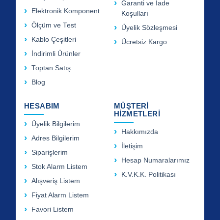
Garanti ve İade
Elektronik Komponent
Koşulları
Ölçüm ve Test
Üyelik Sözleşmesi
Kablo Çeşitleri
Ücretsiz Kargo
İndirimli Ürünler
Toptan Satış
Blog
HESABIM
MÜŞTERİ
HİZMETLERİ
Üyelik Bilgilerim
Hakkımızda
Adres Bilgilerim
İletişim
Siparişlerim
Hesap Numaralarımız
Stok Alarm Listem
K.V.K.K. Politikası
Alışveriş Listem
Fiyat Alarm Listem
Favori Listem