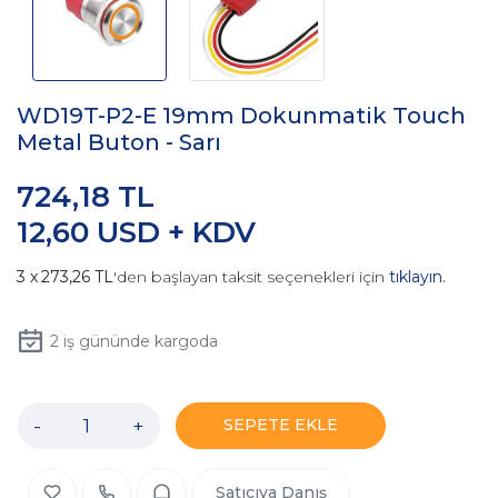
WD19T-P2-E 19mm Dokunmatik Touch
Metal Buton - Sarı
724,18 TL
12,60 USD + KDV
273,26 TL
'den başlayan taksit seçenekleri için
tıklayın.
2
iş gününde kargoda
-
+
SEPETE EKLE
Satıcıya Danış