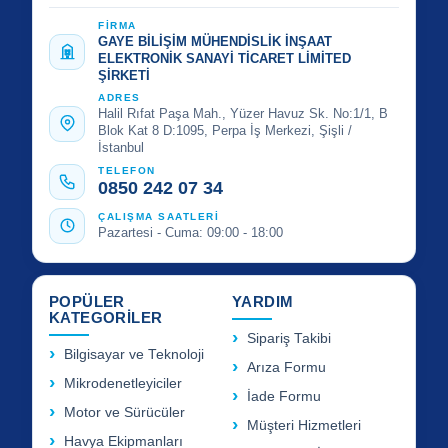
FİRMA
GAYE BİLİŞİM MÜHENDİSLİK İNŞAAT
ELEKTRONİK SANAYİ TİCARET LİMİTED
ŞİRKETİ
ADRES
Halil Rıfat Paşa Mah., Yüzer Havuz Sk. No:1/1, B
Blok Kat 8 D:1095, Perpa İş Merkezi, Şişli /
İstanbul
TELEFON
0850 242 07 34
ÇALIŞMA SAATLERİ
Pazartesi - Cuma: 09:00 - 18:00
POPÜLER
YARDIM
KATEGORİLER
Sipariş Takibi
Bilgisayar ve Teknoloji
Arıza Formu
Mikrodenetleyiciler
İade Formu
Motor ve Sürücüler
Müşteri Hizmetleri
Havya Ekipmanları