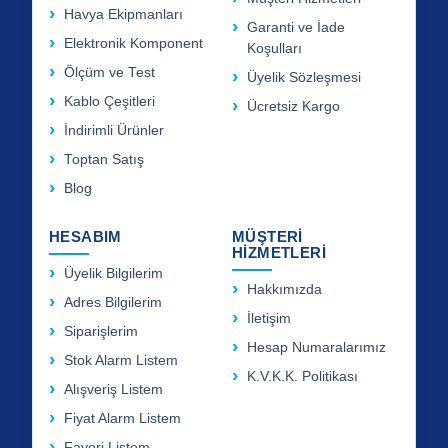
Havya Ekipmanları
Garanti ve İade
Elektronik Komponent
Koşulları
Ölçüm ve Test
Üyelik Sözleşmesi
Kablo Çeşitleri
Ücretsiz Kargo
İndirimli Ürünler
Toptan Satış
Blog
HESABIM
MÜŞTERİ
HİZMETLERİ
Üyelik Bilgilerim
Hakkımızda
Adres Bilgilerim
İletişim
Siparişlerim
Hesap Numaralarımız
Stok Alarm Listem
K.V.K.K. Politikası
Alışveriş Listem
Fiyat Alarm Listem
Favori Listem