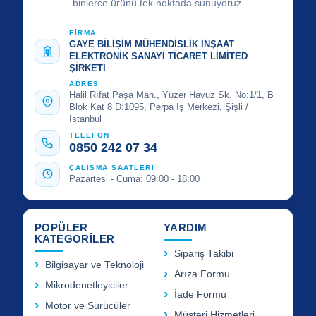
binlerce ürünü tek noktada sunuyoruz.
FİRMA
GAYE BİLİŞİM MÜHENDİSLİK İNŞAAT
ELEKTRONİK SANAYİ TİCARET LİMİTED
ŞİRKETİ
ADRES
Halil Rıfat Paşa Mah., Yüzer Havuz Sk. No:1/1, B
Blok Kat 8 D:1095, Perpa İş Merkezi, Şişli /
İstanbul
TELEFON
0850 242 07 34
ÇALIŞMA SAATLERİ
Pazartesi - Cuma: 09:00 - 18:00
POPÜLER
YARDIM
KATEGORİLER
Sipariş Takibi
Bilgisayar ve Teknoloji
Arıza Formu
Mikrodenetleyiciler
İade Formu
Motor ve Sürücüler
Müşteri Hizmetleri