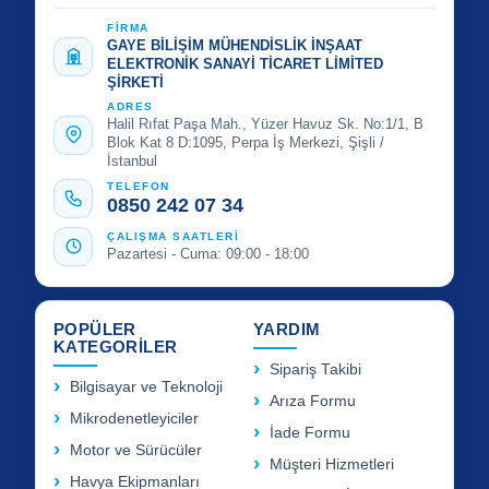
FİRMA
GAYE BİLİŞİM MÜHENDİSLİK İNŞAAT
ELEKTRONİK SANAYİ TİCARET LİMİTED
ŞİRKETİ
ADRES
Halil Rıfat Paşa Mah., Yüzer Havuz Sk. No:1/1, B
Blok Kat 8 D:1095, Perpa İş Merkezi, Şişli /
İstanbul
TELEFON
0850 242 07 34
ÇALIŞMA SAATLERİ
Pazartesi - Cuma: 09:00 - 18:00
POPÜLER
YARDIM
KATEGORİLER
Sipariş Takibi
Bilgisayar ve Teknoloji
Arıza Formu
Mikrodenetleyiciler
İade Formu
Motor ve Sürücüler
Müşteri Hizmetleri
Havya Ekipmanları