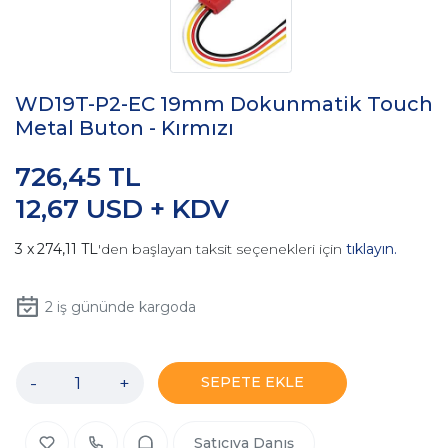
WD19T-P2-EC 19mm Dokunmatik Touch
Metal Buton - Kırmızı
726,45 TL
12,67 USD + KDV
274,11 TL
'den başlayan taksit seçenekleri için
tıklayın.
2
iş gününde kargoda
-
+
SEPETE EKLE
Satıcıya Danış