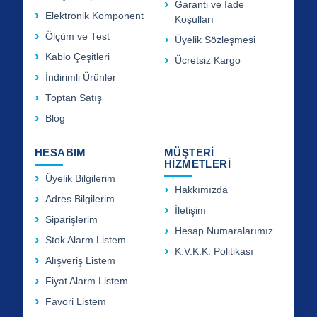
Garanti ve İade
Elektronik Komponent
Koşulları
Ölçüm ve Test
Üyelik Sözleşmesi
Kablo Çeşitleri
Ücretsiz Kargo
İndirimli Ürünler
Toptan Satış
Blog
HESABIM
MÜŞTERİ
HİZMETLERİ
Üyelik Bilgilerim
Hakkımızda
Adres Bilgilerim
İletişim
Siparişlerim
Hesap Numaralarımız
Stok Alarm Listem
K.V.K.K. Politikası
Alışveriş Listem
Fiyat Alarm Listem
Favori Listem