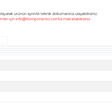
ıklayarak ürünün ayrıntılı teknik dokümanına ulaşabilirsiniz.
imler için info@Komponentci.com\'a mail atabilirsiniz.