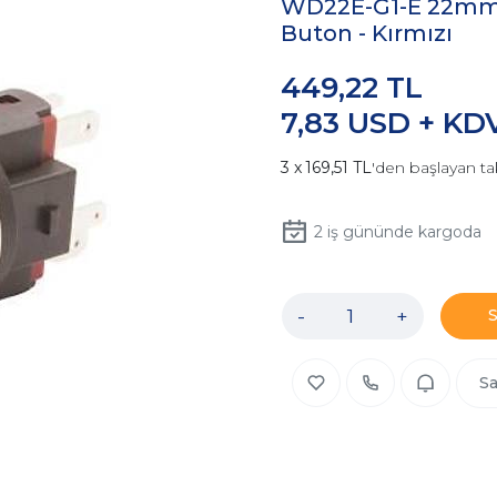
WD22E-G1-E 22mm Çı
Buton - Kırmızı
449,22 TL
7,83 USD + KD
169,51 TL
'den başlayan ta
2
iş gününde kargoda
-
+
Sa