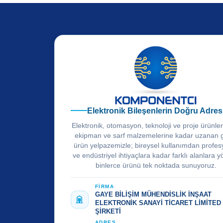
Elektronik Bileşenlerin Doğru Adres
Elektronik, otomasyon, teknoloji ve proje ürünle
ekipman ve sarf malzemelerine kadar uzanan 
ürün yelpazemizle; bireysel kullanımdan profes
ve endüstriyel ihtiyaçlara kadar farklı alanlara y
binlerce ürünü tek noktada sunuyoruz.
FİRMA
GAYE BİLİŞİM MÜHENDİSLİK İNŞAAT
ELEKTRONİK SANAYİ TİCARET LİMİTED
ŞİRKETİ
ADRES