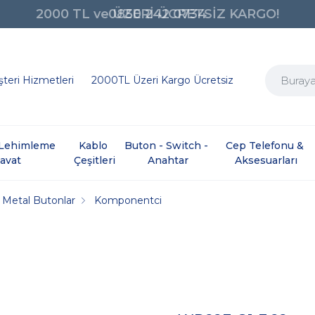
0850 242 0734
teri Hizmetleri
2000TL Üzeri Kargo Ücretsiz
e Lehimleme 
Kablo 
Buton - Switch - 
Cep Telefonu & 
davat
Çeşitleri
Anahtar
Aksesuarları
Metal Butonlar
Komponentci