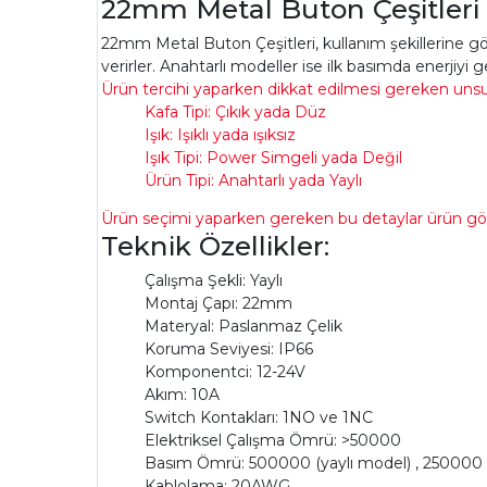
22mm Metal Buton Çeşitleri
22mm Metal Buton Çeşitleri, kullanım şekillerine göre
verirler. Anahtarlı modeller ise ilk basımda enerjiyi ge
Ürün tercihi yaparken dikkat edilmesi gereken unsurl
Kafa Tipi: Çıkık yada Düz
Işık: Işıklı yada ışıksız
Işık Tipi: Power Simgeli yada Değil
Ürün Tipi: Anahtarlı yada Yaylı
Ürün seçimi yaparken gereken bu detaylar ürün görse
Teknik Özellikler:
Çalışma Şekli: Yaylı
Montaj Çapı: 22mm
Materyal: Paslanmaz Çelik
Koruma Seviyesi: IP66
Komponentci: 12-24V
Akım: 10A
Switch Kontakları: 1NO ve 1NC
Elektriksel Çalışma Ömrü: >50000
Basım Ömrü: 500000 (yaylı model) , 250000 
Kablolama: 20AWG