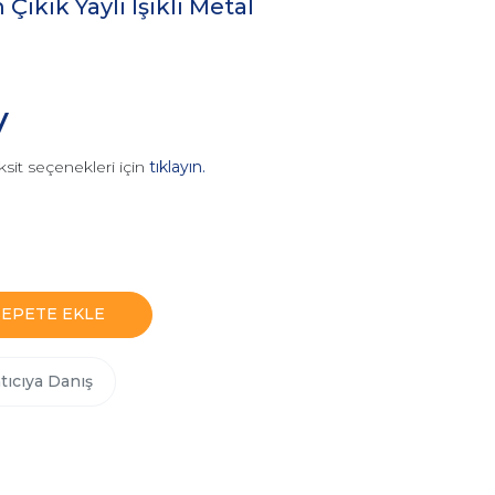
kık Yaylı Işıklı Metal
V
ksit seçenekleri için
tıklayın.
SEPETE EKLE
tıcıya Danış