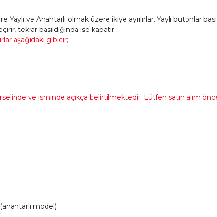
 Yaylı ve Anahtarlı olmak üzere ikiye ayrılırlar. Yaylı butonlar ba
çirir, tekrar basıldığında ise kapatır.
ar aşağıdaki gibidir;
linde ve isminde açıkça belirtilmektedir. Lütfen satın alım önces
(anahtarlı model)