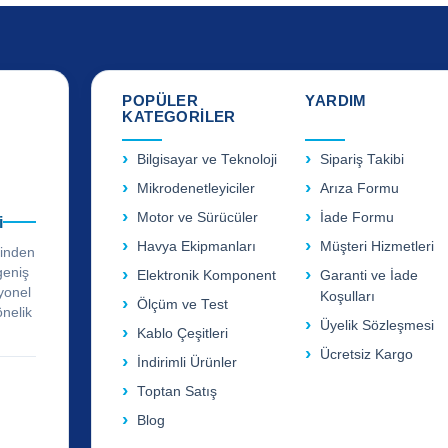
POPÜLER
YARDIM
KATEGORİLER
Bilgisayar ve Teknoloji
Sipariş Takibi
Mikrodenetleyiciler
Arıza Formu
Motor ve Sürücüler
İade Formu
i
Havya Ekipmanları
Müşteri Hizmetleri
rinden
geniş
Elektronik Komponent
Garanti ve İade
yonel
Koşulları
Ölçüm ve Test
önelik
Üyelik Sözleşmesi
Kablo Çeşitleri
Ücretsiz Kargo
İndirimli Ürünler
Toptan Satış
Blog