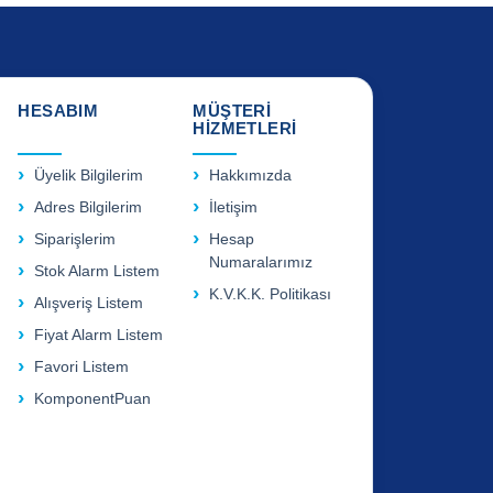
HESABIM
MÜŞTERİ
HİZMETLERİ
Üyelik Bilgilerim
Hakkımızda
Adres Bilgilerim
İletişim
Siparişlerim
Hesap
Numaralarımız
Stok Alarm Listem
K.V.K.K. Politikası
Alışveriş Listem
Fiyat Alarm Listem
Favori Listem
KomponentPuan