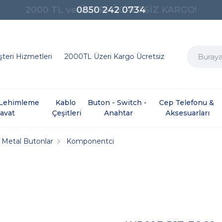
0850 242 0734
teri Hizmetleri
2000TL Üzeri Kargo Ücretsiz
e Lehimleme 
Kablo 
Buton - Switch - 
Cep Telefonu & 
davat
Çeşitleri
Anahtar
Aksesuarları
Metal Butonlar
Komponentci