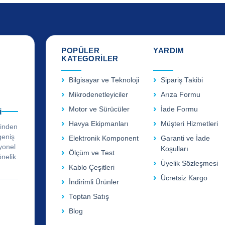
POPÜLER
YARDIM
KATEGORİLER
Bilgisayar ve Teknoloji
Sipariş Takibi
Mikrodenetleyiciler
Arıza Formu
Motor ve Sürücüler
İade Formu
i
Havya Ekipmanları
Müşteri Hizmetleri
rinden
geniş
Elektronik Komponent
Garanti ve İade
yonel
Koşulları
Ölçüm ve Test
önelik
Üyelik Sözleşmesi
Kablo Çeşitleri
Ücretsiz Kargo
İndirimli Ürünler
Toptan Satış
Blog