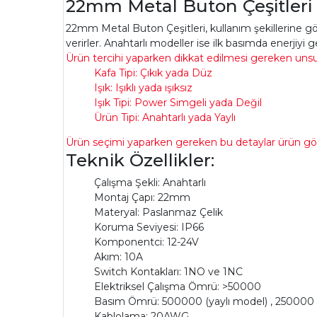
22mm Metal Buton Çeşitleri
22mm Metal Buton Çeşitleri, kullanım şekillerine göre
verirler. Anahtarlı modeller ise ilk basımda enerjiyi ge
Ürün tercihi yaparken dikkat edilmesi gereken unsurl
Kafa Tipi: Çıkık yada Düz
Işık: Işıklı yada ışıksız
Işık Tipi: Power Simgeli yada Değil
Ürün Tipi: Anahtarlı yada Yaylı
Ürün seçimi yaparken gereken bu detaylar ürün görse
Teknik Özellikler:
Çalışma Şekli: Anahtarlı
Montaj Çapı: 22mm
Materyal: Paslanmaz Çelik
Koruma Seviyesi: IP66
Komponentci: 12-24V
Akım: 10A
Switch Kontakları: 1NO ve 1NC
Elektriksel Çalışma Ömrü: >50000
Basım Ömrü: 500000 (yaylı model) , 250000 
Kablolama: 20AWG