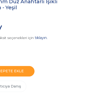
 Düz Anahtarlı Işıklı
- Yeşil
V
ksit seçenekleri için
tıklayın.
SEPETE EKLE
tıcıya Danış