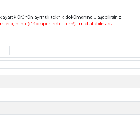
ıklayarak ürünün ayrıntılı teknik dokümanına ulaşabilirsiniz.
imler için info@Komponentci.com\'a mail atabilirsiniz.