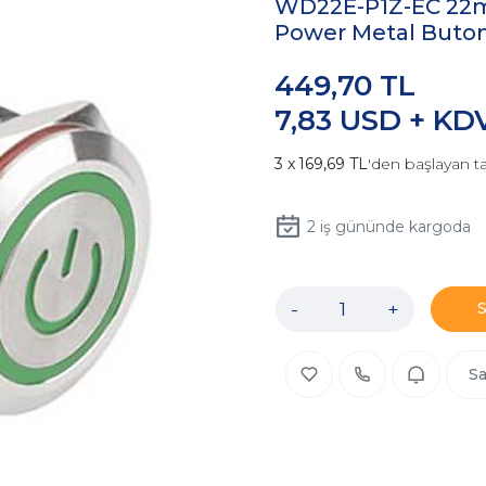
WD22E-P1Z-EC 22mm
Power Metal Buton 
449,70 TL
7,83 USD + KD
169,69 TL
'den başlayan ta
2
iş gününde kargoda
-
+
Sa