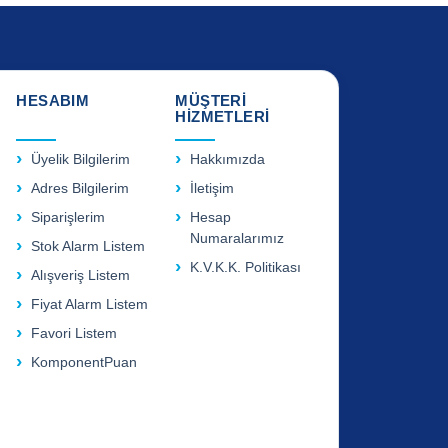
HESABIM
MÜŞTERİ
HİZMETLERİ
Üyelik Bilgilerim
Hakkımızda
Adres Bilgilerim
İletişim
Siparişlerim
Hesap
Numaralarımız
Stok Alarm Listem
K.V.K.K. Politikası
Alışveriş Listem
Fiyat Alarm Listem
Favori Listem
KomponentPuan