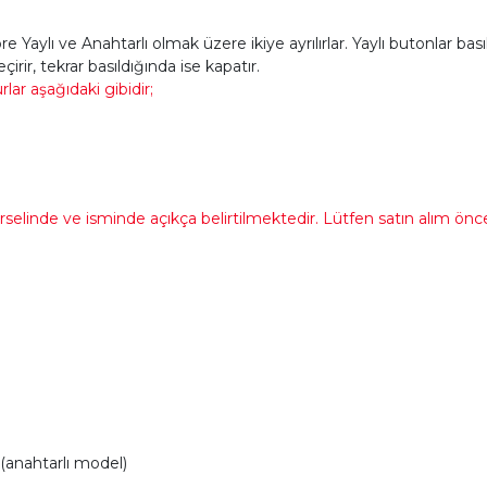
 Yaylı ve Anahtarlı olmak üzere ikiye ayrılırlar. Yaylı butonlar ba
çirir, tekrar basıldığında ise kapatır.
ar aşağıdaki gibidir;
linde ve isminde açıkça belirtilmektedir. Lütfen satın alım önces
(anahtarlı model)