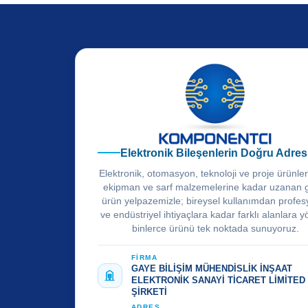
Elektronik Bileşenlerin Doğru Adres
Elektronik, otomasyon, teknoloji ve proje ürünle
ekipman ve sarf malzemelerine kadar uzanan 
ürün yelpazemizle; bireysel kullanımdan profes
ve endüstriyel ihtiyaçlara kadar farklı alanlara y
binlerce ürünü tek noktada sunuyoruz.
FİRMA
GAYE BİLİŞİM MÜHENDİSLİK İNŞAAT
ELEKTRONİK SANAYİ TİCARET LİMİTED
ŞİRKETİ
ADRES