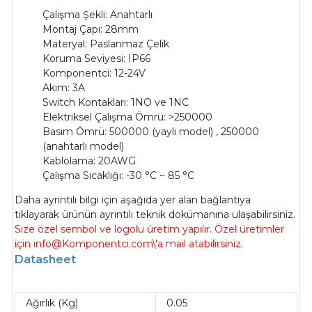
Çalışma Şekli: Anahtarlı
Montaj Çapı: 28mm
Materyal: Paslanmaz Çelik
Koruma Seviyesi: IP66
Komponentci: 12-24V
Akım: 3A
Switch Kontakları: 1NO ve 1NC
Elektriksel Çalışma Ömrü: >250000
Basım Ömrü: 500000 (yaylı model) , 250000
(anahtarlı model)
Kablolama: 20AWG
Çalışma Sıcaklığı: -30 °C ~ 85 °C
Daha ayrıntılı bilgi için aşağıda yer alan bağlantıya
tıklayarak ürünün ayrıntılı teknik dokümanına ulaşabilirsiniz.
Size özel sembol ve logolu üretim yapılır. Özel üretimler
için info@Komponentci.com\'a mail atabilirsiniz.
Datasheet
Ağırlık (Kg)
0.05