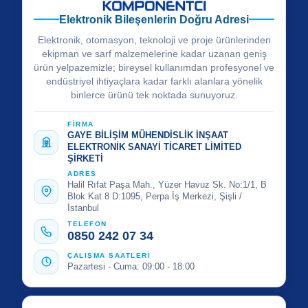
Elektronik Bileşenlerin Doğru Adresi
Elektronik, otomasyon, teknoloji ve proje ürünlerinden
ekipman ve sarf malzemelerine kadar uzanan geniş
ürün yelpazemizle; bireysel kullanımdan profesyonel ve
endüstriyel ihtiyaçlara kadar farklı alanlara yönelik
binlerce ürünü tek noktada sunuyoruz.
FİRMA
GAYE BİLİŞİM MÜHENDİSLİK İNŞAAT
ELEKTRONİK SANAYİ TİCARET LİMİTED
ŞİRKETİ
ADRES
Halil Rıfat Paşa Mah., Yüzer Havuz Sk. No:1/1, B
Blok Kat 8 D:1095, Perpa İş Merkezi, Şişli /
İstanbul
TELEFON
0850 242 07 34
ÇALIŞMA SAATLERİ
Pazartesi - Cuma: 09:00 - 18:00