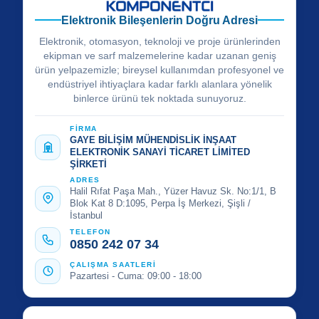
Elektronik Bileşenlerin Doğru Adresi
Elektronik, otomasyon, teknoloji ve proje ürünlerinden
ekipman ve sarf malzemelerine kadar uzanan geniş
ürün yelpazemizle; bireysel kullanımdan profesyonel ve
endüstriyel ihtiyaçlara kadar farklı alanlara yönelik
binlerce ürünü tek noktada sunuyoruz.
FİRMA
GAYE BİLİŞİM MÜHENDİSLİK İNŞAAT
ELEKTRONİK SANAYİ TİCARET LİMİTED
ŞİRKETİ
ADRES
Halil Rıfat Paşa Mah., Yüzer Havuz Sk. No:1/1, B
Blok Kat 8 D:1095, Perpa İş Merkezi, Şişli /
İstanbul
TELEFON
0850 242 07 34
ÇALIŞMA SAATLERİ
Pazartesi - Cuma: 09:00 - 18:00