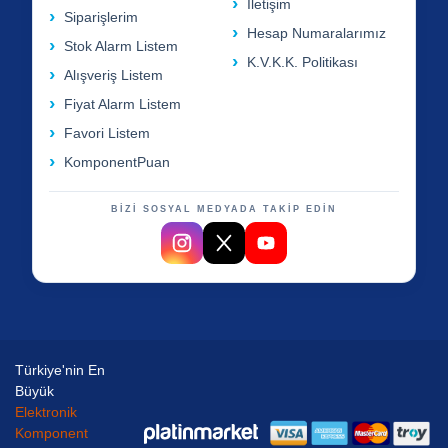
İletişim
Siparişlerim
Hesap Numaralarımız
Stok Alarm Listem
K.V.K.K. Politikası
Alışveriş Listem
Fiyat Alarm Listem
Favori Listem
KomponentPuan
BİZİ SOSYAL MEDYADA TAKİP EDİN
Türkiye'nin En
Büyük
Elektronik
Komponent