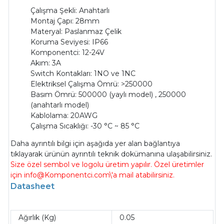
Çalışma Şekli: Anahtarlı
Montaj Çapı: 28mm
Materyal: Paslanmaz Çelik
Koruma Seviyesi: IP66
Komponentci: 12-24V
Akım: 3A
Switch Kontakları: 1NO ve 1NC
Elektriksel Çalışma Ömrü: >250000
Basım Ömrü: 500000 (yaylı model) , 250000
(anahtarlı model)
Kablolama: 20AWG
Çalışma Sıcaklığı: -30 °C ~ 85 °C
Daha ayrıntılı bilgi için aşağıda yer alan bağlantıya
tıklayarak ürünün ayrıntılı teknik dokümanına ulaşabilirsiniz.
Size özel sembol ve logolu üretim yapılır. Özel üretimler
için info@Komponentci.com\'a mail atabilirsiniz.
Datasheet
Ağırlık (Kg)
0.05