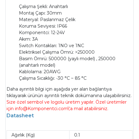
Çalışma Şekli: Anahtarlı
Montaj Çapı: 30mm
Materyal: Paslanmaz Çelik
Koruma Seviyesi: IP66
Komponentci: 12-24V
Akım: 3A
Switch Kontakları: 1NO ve 1NC
Elektriksel Çalışma Ömrü: >250000
Basım Ömrü: 500000 (yaylı model) , 250000
(anahtarlı model)
Kablolama: 20AWG
Çalışma Sıcaklığı: -30 °C ~ 85 °C
Daha ayrıntılı bilgi için aşağıda yer alan bağlantıya
tıklayarak ürünün ayrıntılı teknik dokümanına ulaşabilirsiniz.
Size özel sembol ve logolu üretim yapılır. Özel üretimler
için info@Komponentci.com\'a mail atabilirsiniz.
Datasheet
Ağırlık (Kg)
0.1