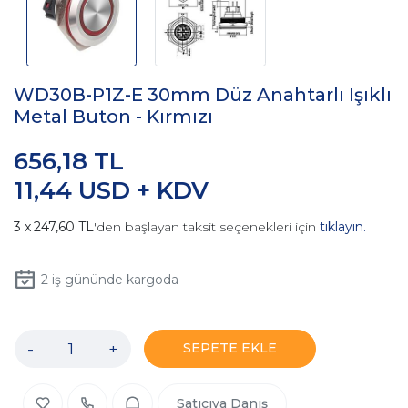
WD30B-P1Z-E 30mm Düz Anahtarlı Işıklı
Metal Buton - Kırmızı
656,18 TL
11,44 USD + KDV
247,60 TL
'den başlayan taksit seçenekleri için
tıklayın.
2
iş gününde kargoda
-
+
SEPETE EKLE
Satıcıya Danış