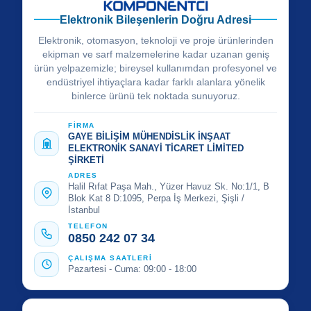
Elektronik Bileşenlerin Doğru Adresi
Elektronik, otomasyon, teknoloji ve proje ürünlerinden
ekipman ve sarf malzemelerine kadar uzanan geniş
ürün yelpazemizle; bireysel kullanımdan profesyonel ve
endüstriyel ihtiyaçlara kadar farklı alanlara yönelik
binlerce ürünü tek noktada sunuyoruz.
FİRMA
GAYE BİLİŞİM MÜHENDİSLİK İNŞAAT
ELEKTRONİK SANAYİ TİCARET LİMİTED
ŞİRKETİ
ADRES
Halil Rıfat Paşa Mah., Yüzer Havuz Sk. No:1/1, B
Blok Kat 8 D:1095, Perpa İş Merkezi, Şişli /
İstanbul
TELEFON
0850 242 07 34
ÇALIŞMA SAATLERİ
Pazartesi - Cuma: 09:00 - 18:00