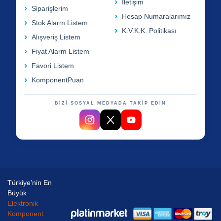
İletişim
Siparişlerim
Hesap Numaralarımız
Stok Alarm Listem
K.V.K.K. Politikası
Alışveriş Listem
Fiyat Alarm Listem
Favori Listem
KomponentPuan
BİZİ SOSYAL MEDYADA TAKİP EDİN
Türkiye'nin En
Büyük
Elektronik
Komponent