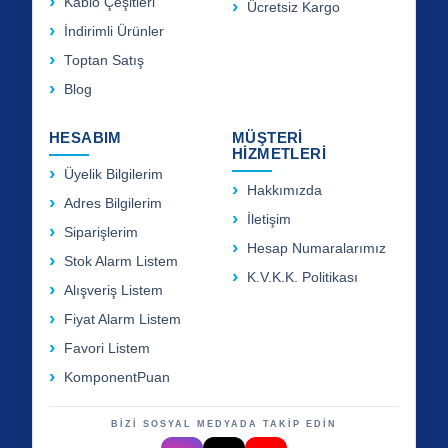
Kablo Çeşitleri
Ücretsiz Kargo
İndirimli Ürünler
Toptan Satış
Blog
HESABIM
MÜŞTERİ
HİZMETLERİ
Üyelik Bilgilerim
Hakkımızda
Adres Bilgilerim
İletişim
Siparişlerim
Hesap Numaralarımız
Stok Alarm Listem
K.V.K.K. Politikası
Alışveriş Listem
Fiyat Alarm Listem
Favori Listem
KomponentPuan
BİZİ SOSYAL MEDYADA TAKİP EDİN