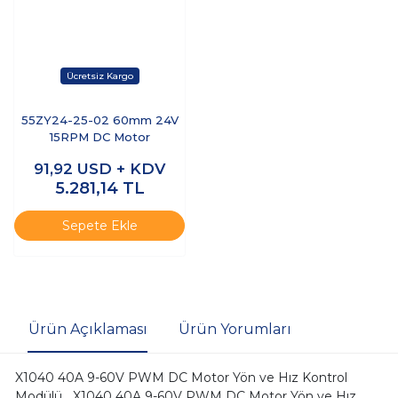
55ZY24-25-02 60mm 24V
15RPM DC Motor
91,92
USD + KDV
5.281,14
TL
Sepete Ekle
Ürün Açıklaması
Ürün Yorumları
X1040 40A 9-60V PWM DC Motor Yön ve Hız Kontrol
Modülü X1040 40A 9-60V PWM DC Motor Yön ve Hız