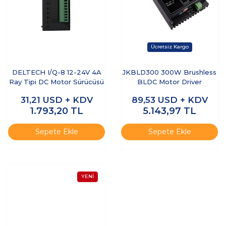
DELTECH I/Q-8 12-24V 4A
JKBLD300 300W Brushless
Ray Tipi DC Motor Sürücüsü
BLDC Motor Driver
31,21
USD + KDV
89,53
USD + KDV
1.793,20
TL
5.143,97
TL
Sepete Ekle
Sepete Ekle