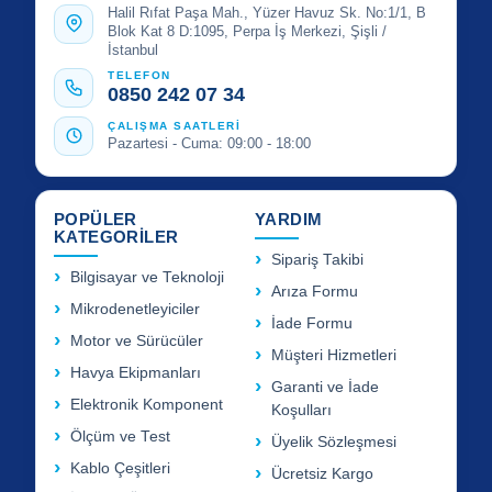
Halil Rıfat Paşa Mah., Yüzer Havuz Sk. No:1/1, B
Blok Kat 8 D:1095, Perpa İş Merkezi, Şişli /
İstanbul
TELEFON
0850 242 07 34
ÇALIŞMA SAATLERİ
Pazartesi - Cuma: 09:00 - 18:00
POPÜLER
YARDIM
KATEGORİLER
Sipariş Takibi
Bilgisayar ve Teknoloji
Arıza Formu
Mikrodenetleyiciler
İade Formu
Motor ve Sürücüler
Müşteri Hizmetleri
Havya Ekipmanları
Garanti ve İade
Elektronik Komponent
Koşulları
Ölçüm ve Test
Üyelik Sözleşmesi
Kablo Çeşitleri
Ücretsiz Kargo