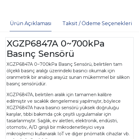
Ürün Açıklaması
Taksit / Ödeme Seçenekleri
XGZP6847A 0~700kPa
Basınç Sensörü
XGZP6847A 0~700kPa Basınç Sensörü,
belirtilen tam
ölçekli basınç aralığı üzerindeki basıncı okumak için
oranmetrik bir analog arayüz sunan mükemmel bir silikon
basınç sensörüdür.
XGZP6847A, belirtilen aralık için tamamen kalibre
edilmiştir ve sıcaklık dengelemesi yapılmıştır, böylece
XGZP6847A hava basıncı sensörü yüksek doğruluğu
karşılar, tıbbi bakımda çok çeşitli uygulamalar için
tasarlanmıştır. Sağlık, ev aletleri, elektronik, endüstri,
otomotiv, A/D girişli bir mikrodenetleyici veya
mikroişlemci kullanarak IoT ve diğer pnömatik cihazlar vb.