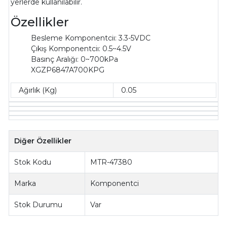
yerlerde kullanılabilir.
Özellikler
Besleme Komponentciı: 3.3-5VDC
Çıkış Komponentciı: 0.5~4.5V
Basınç Aralığı: 0~700kPa
XGZP6847A700KPG
Ağırlık (Kg)
0.05
Diğer Özellikler
Stok Kodu
MTR-47380
Marka
Komponentci
Stok Durumu
Var