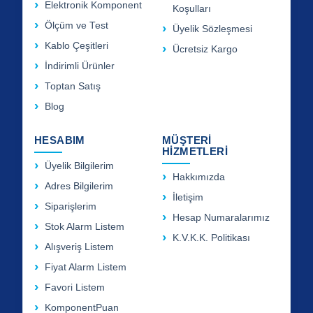
Elektronik Komponent
Koşulları
Ölçüm ve Test
Üyelik Sözleşmesi
Kablo Çeşitleri
Ücretsiz Kargo
İndirimli Ürünler
Toptan Satış
Blog
HESABIM
MÜŞTERİ
HİZMETLERİ
Üyelik Bilgilerim
Hakkımızda
Adres Bilgilerim
İletişim
Siparişlerim
Hesap Numaralarımız
Stok Alarm Listem
K.V.K.K. Politikası
Alışveriş Listem
Fiyat Alarm Listem
Favori Listem
KomponentPuan