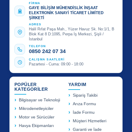
FİRMA
GAYE BİLİŞİM MÜHENDİSLİK İNŞAAT
ELEKTRONİK SANAYİ TİCARET LİMİTED
ŞİRKETİ
ADRES
Halil Rıfat Paşa Mah., Yüzer Havuz Sk. No:1/1, B
Blok Kat 8 D:1095, Perpa İş Merkezi, Şişli /
İstanbul
TELEFON
0850 242 07 34
ÇALIŞMA SAATLERİ
Pazartesi - Cuma: 09:00 - 18:00
POPÜLER
YARDIM
KATEGORİLER
Sipariş Takibi
Bilgisayar ve Teknoloji
Arıza Formu
Mikrodenetleyiciler
İade Formu
Motor ve Sürücüler
Müşteri Hizmetleri
Havya Ekipmanları
Garanti ve İade