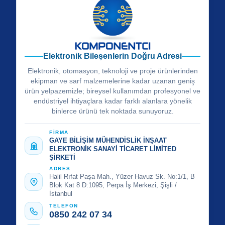
Elektronik Bileşenlerin Doğru Adresi
Elektronik, otomasyon, teknoloji ve proje ürünlerinden
ekipman ve sarf malzemelerine kadar uzanan geniş
ürün yelpazemizle; bireysel kullanımdan profesyonel ve
endüstriyel ihtiyaçlara kadar farklı alanlara yönelik
binlerce ürünü tek noktada sunuyoruz.
FİRMA
GAYE BİLİŞİM MÜHENDİSLİK İNŞAAT
ELEKTRONİK SANAYİ TİCARET LİMİTED
ŞİRKETİ
ADRES
Halil Rıfat Paşa Mah., Yüzer Havuz Sk. No:1/1, B
Blok Kat 8 D:1095, Perpa İş Merkezi, Şişli /
İstanbul
TELEFON
0850 242 07 34