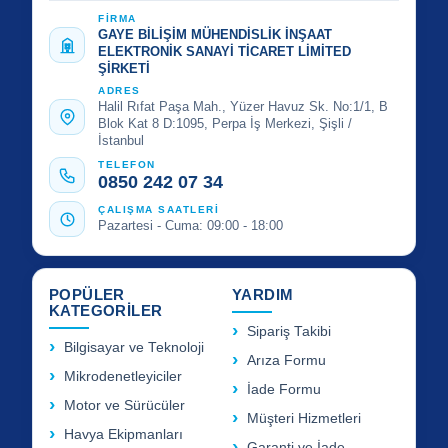
FİRMA
GAYE BİLİŞİM MÜHENDİSLİK İNŞAAT
ELEKTRONİK SANAYİ TİCARET LİMİTED
ŞİRKETİ
ADRES
Halil Rıfat Paşa Mah., Yüzer Havuz Sk. No:1/1, B
Blok Kat 8 D:1095, Perpa İş Merkezi, Şişli /
İstanbul
TELEFON
0850 242 07 34
ÇALIŞMA SAATLERİ
Pazartesi - Cuma: 09:00 - 18:00
POPÜLER
YARDIM
KATEGORİLER
Sipariş Takibi
Bilgisayar ve Teknoloji
Arıza Formu
Mikrodenetleyiciler
İade Formu
Motor ve Sürücüler
Müşteri Hizmetleri
Havya Ekipmanları
Garanti ve İade