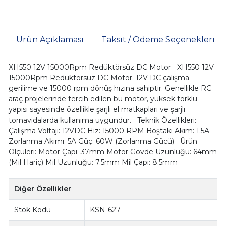
Ürün Açıklaması
Taksit / Ödeme Seçenekleri
XH550 12V 15000Rpm Redüktörsüz DC Motor XH550 12V
15000Rpm Redüktörsüz DC Motor. 12V DC çalışma
gerilime ve 15000 rpm dönüş hızına sahiptir. Genellikle RC
araç projelerinde tercih edilen bu motor, yüksek torklu
yapısı sayesinde özellikle şarjlı el matkapları ve şarjlı
tornavidalarda kullanıma uygundur. Teknik Özellikleri:
Çalışma Voltajı: 12VDC Hız: 15000 RPM Boştaki Akım: 1.5A
Zorlanma Akımı: 5A Güç: 60W (Zorlanma Gücü) Ürün
Ölçüleri: Motor Çapı: 37mm Motor Gövde Uzunluğu: 64mm
(Mil Hariç) Mil Uzunluğu: 7.5mm Mil Çapı: 8.5mm
Diğer Özellikler
Stok Kodu
KSN-627