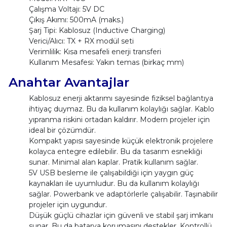
Çalışma Voltajı: 5V DC
Çıkış Akımı: 500mA (maks.)
Şarj Tipi: Kablosuz (Inductive Charging)
Verici/Alıcı: TX + RX modül seti
Verimlilik: Kısa mesafeli enerji transferi
Kullanım Mesafesi: Yakın temas (birkaç mm)
Anahtar Avantajlar
Kablosuz enerji aktarımı sayesinde fiziksel bağlantıya
ihtiyaç duymaz. Bu da kullanım kolaylığı sağlar. Kablo
yıpranma riskini ortadan kaldırır. Modern projeler için
ideal bir çözümdür.
Kompakt yapısı sayesinde küçük elektronik projelere
kolayca entegre edilebilir. Bu da tasarım esnekliği
sunar. Minimal alan kaplar. Pratik kullanım sağlar.
5V USB besleme ile çalışabildiği için yaygın güç
kaynakları ile uyumludur. Bu da kullanım kolaylığı
sağlar. Powerbank ve adaptörlerle çalışabilir. Taşınabilir
projeler için uygundur.
Düşük güçlü cihazlar için güvenli ve stabil şarj imkanı
sunar. Bu da batarya korumasını destekler. Kontrollü