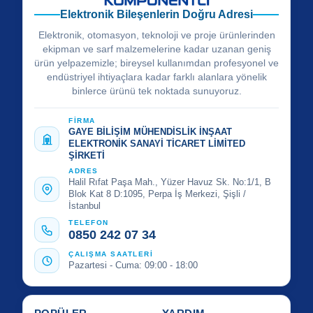
Elektronik Bileşenlerin Doğru Adresi
Elektronik, otomasyon, teknoloji ve proje ürünlerinden
ekipman ve sarf malzemelerine kadar uzanan geniş
ürün yelpazemizle; bireysel kullanımdan profesyonel ve
endüstriyel ihtiyaçlara kadar farklı alanlara yönelik
binlerce ürünü tek noktada sunuyoruz.
FİRMA
GAYE BİLİŞİM MÜHENDİSLİK İNŞAAT
ELEKTRONİK SANAYİ TİCARET LİMİTED
ŞİRKETİ
ADRES
Halil Rıfat Paşa Mah., Yüzer Havuz Sk. No:1/1, B
Blok Kat 8 D:1095, Perpa İş Merkezi, Şişli /
İstanbul
TELEFON
0850 242 07 34
ÇALIŞMA SAATLERİ
Pazartesi - Cuma: 09:00 - 18:00