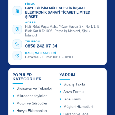
FİRMA
GAYE BİLİŞİM MÜHENDİSLİK İNŞAAT
ELEKTRONİK SANAYİ TİCARET LİMİTED
ŞİRKETİ
ADRES
Halil Rıfat Paşa Mah., Yüzer Havuz Sk. No:1/1, B
Blok Kat 8 D:1095, Perpa İş Merkezi, Şişli /
İstanbul
TELEFON
0850 242 07 34
ÇALIŞMA SAATLERİ
Pazartesi - Cuma: 09:00 - 18:00
POPÜLER
YARDIM
KATEGORİLER
Sipariş Takibi
Bilgisayar ve Teknoloji
Arıza Formu
Mikrodenetleyiciler
İade Formu
Motor ve Sürücüler
Müşteri Hizmetleri
Havya Ekipmanları
Garanti ve İade