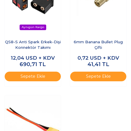
QS8-S Anti Spark Erkek-Dişi
6mm Banana Bullet Plug
Konnektör Takımı
Çifti
12,04
USD + KDV
0,72
USD + KDV
690,71
TL
41,41
TL
Sepete Ekle
Sepete Ekle