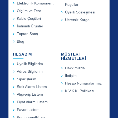
Elektronik Komponent
Koşulları
Ölçüm ve Test
Üyelik Sözleşmesi
Kablo Çeşitleri
Ücretsiz Kargo
İndirimli Ürünler
Toptan Satış
Blog
HESABIM
MÜŞTERİ
HİZMETLERİ
Üyelik Bilgilerim
Hakkımızda
Adres Bilgilerim
İletişim
Siparişlerim
Hesap Numaralarımız
Stok Alarm Listem
K.V.K.K. Politikası
Alışveriş Listem
Fiyat Alarm Listem
Favori Listem
KomponentPuan