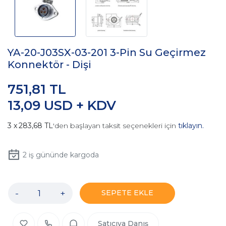
YA-20-J03SX-03-201 3-Pin Su Geçirmez
Konnektör - Dişi
751,81 TL
13,09 USD + KDV
283,68 TL
'den başlayan taksit seçenekleri için
tıklayın.
2
iş gününde kargoda
-
+
SEPETE EKLE
Satıcıya Danış