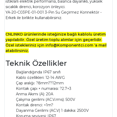
istikrarlı elektrik performansı, basınca dayanıklı, yüksek
sıcaklık direnci, korozyon önleyici.
YA-20-C03PE-01-001 3-Pin Su Geçirmez Konnektör -
Erkek ile birlikte kullanabilirsiniz.
CNLINKO ürünlerinde isteğinize bağlı kablolu üretim
yapılabilir. Özel üretim toplu alımlar için geçerlidir.
Özel istekleriniz için info@Komponentci.com ‘a mail
atabilirsiniz.
Teknik Özellikler
Bağlandığında IP67 sınıfı
Kablo özellikleri: 12-14 AWG
Çap aralığı: ?8mm??12mm
Kontak çapı × numarası: ?2.7×3
Anma Akımı (A): 20A
Çalışma gerilimi (AC.V.rms): 500V
Kontak direnci: <1m?
Dayanma Gerilimi (AC.V) 1 dakika: 2500V
Koruma seviyesi: IP67