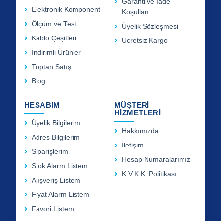
Garanti ve İade
Elektronik Komponent
Koşulları
Ölçüm ve Test
Üyelik Sözleşmesi
Kablo Çeşitleri
Ücretsiz Kargo
İndirimli Ürünler
Toptan Satış
Blog
HESABIM
MÜŞTERİ
HİZMETLERİ
Üyelik Bilgilerim
Hakkımızda
Adres Bilgilerim
İletişim
Siparişlerim
Hesap Numaralarımız
Stok Alarm Listem
K.V.K.K. Politikası
Alışveriş Listem
Fiyat Alarm Listem
Favori Listem