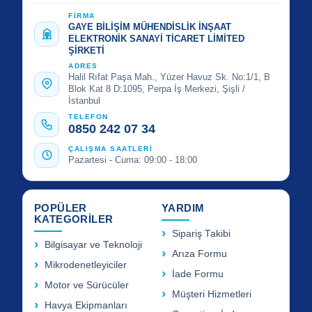
FİRMA
GAYE BİLİŞİM MÜHENDİSLİK İNŞAAT
ELEKTRONİK SANAYİ TİCARET LİMİTED
ŞİRKETİ
ADRES
Halil Rıfat Paşa Mah., Yüzer Havuz Sk. No:1/1, B
Blok Kat 8 D:1095, Perpa İş Merkezi, Şişli /
İstanbul
TELEFON
0850 242 07 34
ÇALIŞMA SAATLERİ
Pazartesi - Cuma: 09:00 - 18:00
POPÜLER
YARDIM
KATEGORİLER
Sipariş Takibi
Bilgisayar ve Teknoloji
Arıza Formu
Mikrodenetleyiciler
İade Formu
Motor ve Sürücüler
Müşteri Hizmetleri
Havya Ekipmanları