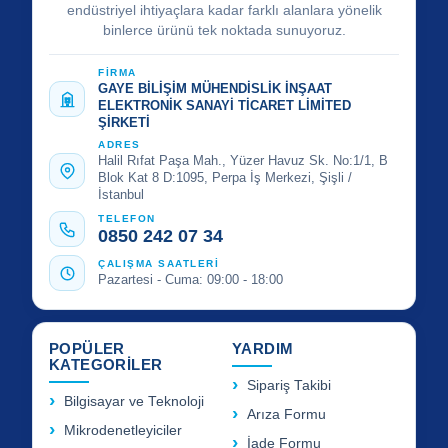
endüstriyel ihtiyaçlara kadar farklı alanlara yönelik
binlerce ürünü tek noktada sunuyoruz.
FİRMA
GAYE BİLİŞİM MÜHENDİSLİK İNŞAAT
ELEKTRONİK SANAYİ TİCARET LİMİTED
ŞİRKETİ
ADRES
Halil Rıfat Paşa Mah., Yüzer Havuz Sk. No:1/1, B
Blok Kat 8 D:1095, Perpa İş Merkezi, Şişli /
İstanbul
TELEFON
0850 242 07 34
ÇALIŞMA SAATLERİ
Pazartesi - Cuma: 09:00 - 18:00
POPÜLER
YARDIM
KATEGORİLER
Sipariş Takibi
Bilgisayar ve Teknoloji
Arıza Formu
Mikrodenetleyiciler
İade Formu