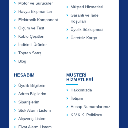
Motor ve Sürücüler
Müşteri Hizmetleri
Havya Ekipmanları
Garanti ve İade
Elektronik Komponent
Koşulları
Ölçüm ve Test
Üyelik Sözleşmesi
Kablo Çeşitleri
Ücretsiz Kargo
İndirimli Ürünler
Toptan Satış
Blog
HESABIM
MÜŞTERİ
HİZMETLERİ
Üyelik Bilgilerim
Hakkımızda
Adres Bilgilerim
İletişim
Siparişlerim
Hesap Numaralarımız
Stok Alarm Listem
K.V.K.K. Politikası
Alışveriş Listem
Fiyat Alarm Listem