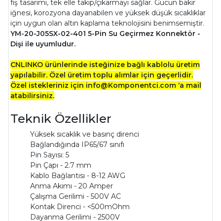
fiş tasarımı, tek elle takıp/çıkarmayı sağlar. Gücün bakır
iğnesi, korozyona dayanabilen ve yüksek düşük sıcaklıklar
için uygun olan altın kaplama teknolojisini benimsemiştir.
YM-20-J05SX-02-401 5-Pin Su Geçirmez Konnektör -
Dişi ile uyumludur.
CNLINKO ürünlerinde isteğinize bağlı kablolu üretim
yapılabilir. Özel üretim toplu alımlar için geçerlidir.
Özel istekleriniz için info@Komponentci.com ‘a mail
atabilirsiniz.
Teknik Özellikler
Yüksek sıcaklık ve basınç direnci
Bağlandığında IP65/67 sınıfı
Pin Sayısı: 5
Pin Çapı - 2.7 mm
Kablo Bağlantısı - 8-12 AWG
Anma Akımı - 20 Amper
Çalışma Gerilimi - 500V AC
Kontak Direnci - <500mOhm
Dayanma Gerilimi - 2500V