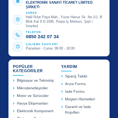
ELEKTRONİK SANAYİ TİCARET LİMİTED
ŞİRKETİ
ADRES
Halil Rıfat Paşa Mah., Yüzer Havuz Sk. No:1/1, B
Blok Kat 8 D:1095, Perpa İş Merkezi, Şişli /
İstanbul
TELEFON
0850 242 07 34
ÇALIŞMA SAATLERİ
Pazartesi - Cuma: 09:00 - 18:00
POPÜLER
YARDIM
KATEGORİLER
Sipariş Takibi
Bilgisayar ve Teknoloji
Arıza Formu
Mikrodenetleyiciler
İade Formu
Motor ve Sürücüler
Müşteri Hizmetleri
Havya Ekipmanları
Garanti ve İade
Elektronik Komponent
Koşulları