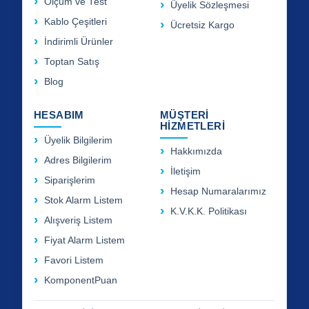
Ölçüm ve Test
Üyelik Sözleşmesi
Kablo Çeşitleri
Ücretsiz Kargo
İndirimli Ürünler
Toptan Satış
Blog
HESABIM
MÜŞTERİ
HİZMETLERİ
Üyelik Bilgilerim
Hakkımızda
Adres Bilgilerim
İletişim
Siparişlerim
Hesap Numaralarımız
Stok Alarm Listem
K.V.K.K. Politikası
Alışveriş Listem
Fiyat Alarm Listem
Favori Listem
KomponentPuan